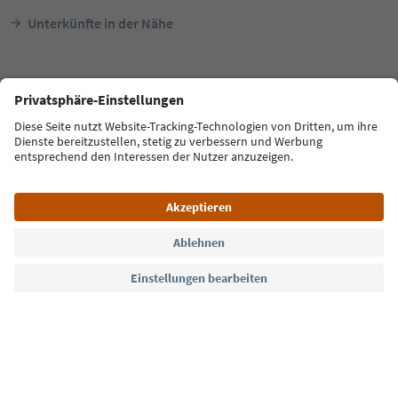
Unterkünfte in der Nähe
Südtirols Süden
Zimmervermietung Pitschlhof
Sprache: Deutsch
FAQ
Kontakt
Presse
MICE
Datenschutzerklärung
AGB
Impressum
Cookie Policy
Film commission
Über uns
Zugänglichkeitserklärung
Südtirol B2B