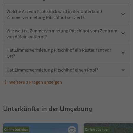
Welche Art von Frühstück wird in der Unterkunft
Zimmervermietung Pitschlhof serviert?
Wie weit ist Zimmervermietung Pitschlhof vom Zentrum
von Aldein entfernt?
Hat Zimmervermietung Pitschlhof ein Restaurant vor
Ort?
Hat Zimmervermietung Pitschlhof einen Pool?
Weitere
3
Fragen anzeigen
Sind Haustiere in der Unterkunft Zimmervermietung
Erhalten die Gäste von Zimmervermietung Pitschlhof
Welche Services bietet Zimmervermietung Pitschlhof?
Pitschlhof erlaubt?
einen Südtirol Guestpass?
Unterkünfte in der Umgebung
Online buchbar
Online buchbar