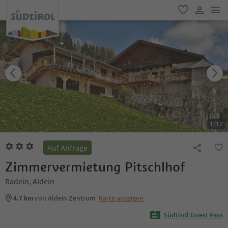
men
favorit
user lin
1
/
12
Auf Anfrage
Zimmervermietung Pitschlhof
Radein, Aldein
4.7 km
von Aldein Zentrum
Karte anzeigen
Südtirol Guest Pass