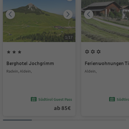
1
/
17
Berghotel Jochgrimm
Ferienwohnungen Ti
Radein, Aldein,
Aldein,
Südtirol Guest Pass
Südtir
ab
85
€