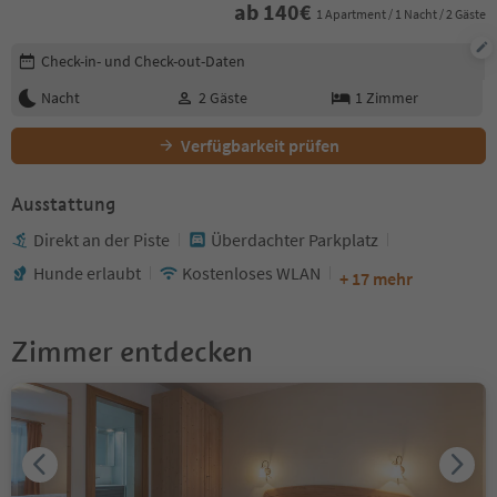
ab
140
€
1 Apartment / 1 Nacht / 2 Gäste
Buchungsdetails bearbeiten
Check-in- und Check-out-Daten
Nacht
2
Gäste
1
Zimmer
Verfügbarkeit prüfen
Ausstattung
Direkt an der Piste
Überdachter Parkplatz
Hunde erlaubt
Kostenloses WLAN
+ 17 mehr
Zimmer entdecken