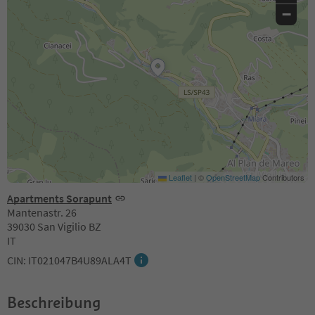
−
Leaflet
|
©
OpenStreetMap
Contributors
Apartments Sorapunt
Mantenastr. 26
39030 San Vigilio BZ
IT
CIN: IT021047B4U89ALA4T
Beschreibung