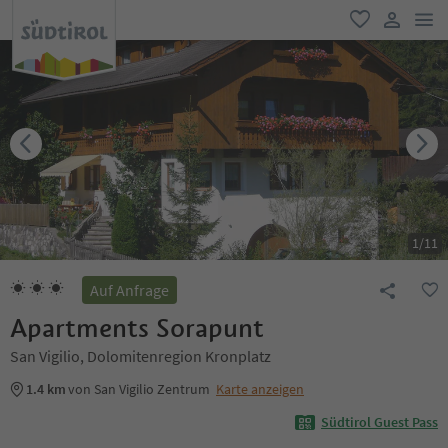
men
favorit
user lin
1
/
11
Auf Anfrage
Apartments Sorapunt
San Vigilio, Dolomitenregion Kronplatz
1.4 km
von San Vigilio Zentrum
Karte anzeigen
Südtirol Guest Pass