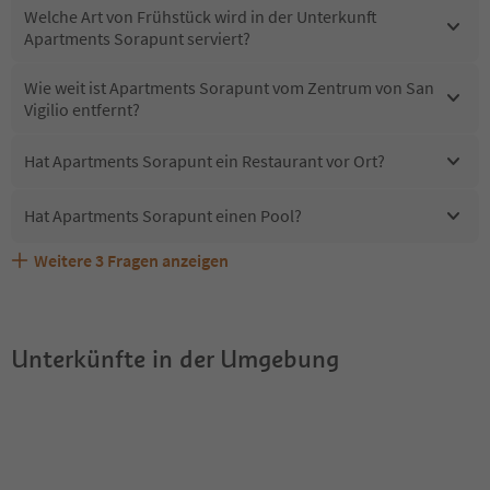
Welche Art von Frühstück wird in der Unterkunft
Apartments Sorapunt serviert?
Wie weit ist Apartments Sorapunt vom Zentrum von San
Vigilio entfernt?
Hat Apartments Sorapunt ein Restaurant vor Ort?
Hat Apartments Sorapunt einen Pool?
Weitere
3
Fragen anzeigen
Sind Haustiere in der Unterkunft Apartments Sorapunt
Erhalten die Gäste von Apartments Sorapunt einen
Welche Services bietet Apartments Sorapunt?
erlaubt?
Südtirol Guestpass?
Unterkünfte in der Umgebung