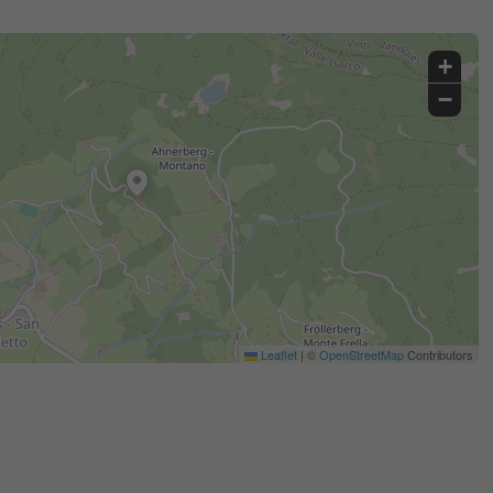
+
−
Leaflet
|
©
OpenStreetMap
Contributors