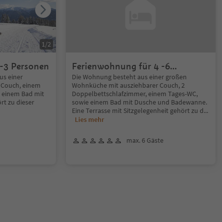
1
/
2
-3 Personen
Ferienwohnung für 4 -6
Personen
us einer
Die Wohnung besteht aus einer großen
 Couch, einem
Wohnküche mit ausziehbarer Couch, 2
 einem Bad mit
Doppelbettschlafzimmer, einem Tages-WC,
rt zu dieser
sowie einem Bad mit Dusche und Badewanne.
Eine Terrasse mit Sitzgelegenheit gehört zu d
...
Lies mehr
max. 6 Gäste