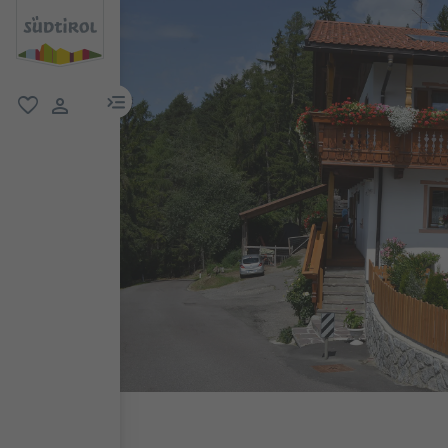
menu link
favorit
user link