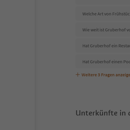
Welche Art von Frühstüc
Wie weit ist Gruberhof 
Hat Gruberhof ein Resta
Hat Gruberhof einen Po
Weitere
3
Fragen anzeig
Sind Haustiere in der U
Welche Services bietet 
Unterkünfte in