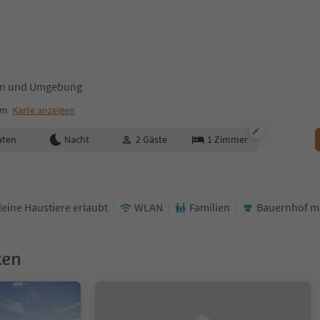
xen und Umgebung
um
Karte anzeigen
aten
Nacht
2
Gäste
1
Zimmer
leine Haustiere erlaubt
WLAN
Familien
Bauernhof mi
ken