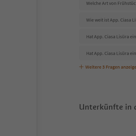
Welche Art von Frühstück
Wie weit ist App. Ciasa 
Hat App. Ciasa Lisüra ei
Hat App. Ciasa Lisüra ei
Weitere
3
Fragen anzeig
Sind Haustiere in der Un
Welche Services bietet A
Unterkünfte in