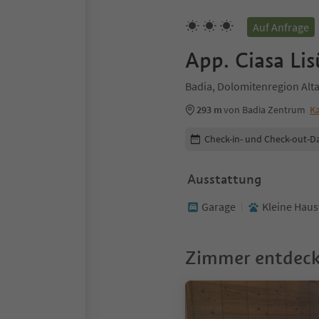
Auf Anfrage
App. Ciasa Lis
Badia, Dolomitenregion Alt
293 m
von Badia Zentrum
Ka
Buchungsdetails bearbeiten
Check-in- und Check-out-D
Ausstattung
Garage
Kleine Haus
Zimmer entdec