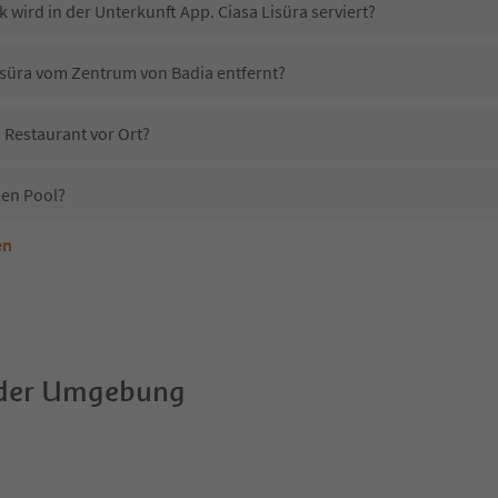
 wird in der Unterkunft App. Ciasa Lisüra serviert?
Lisüra vom Zentrum von Badia entfernt?
n Restaurant vor Ort?
nen Pool?
en
terkunft App. Ciasa Lisüra erlaubt?
pp. Ciasa Lisüra?
Erhalten die Gäste von App. Ciasa Lisüra einen Südtirol Guestpass?
 der Umgebung