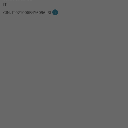
IT
CIN: IT021006B4Y6096L3I