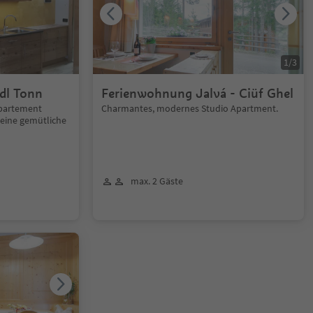
1
/
3
dl Tonn
Ferienwohnung Jalvá - Ciüf Ghel
partement
Charmantes, modernes Studio Apartment.
g eine gemütliche
max. 2 Gäste