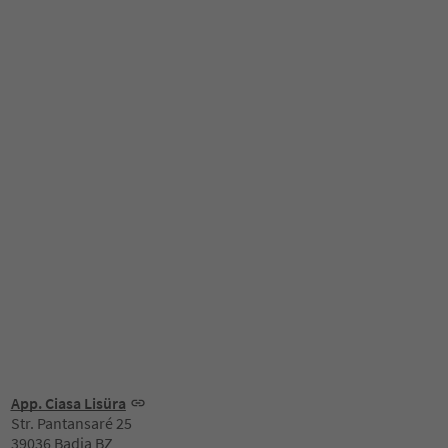
App. Ciasa Lisüra
Str. Pantansaré 25
39036 Badia BZ