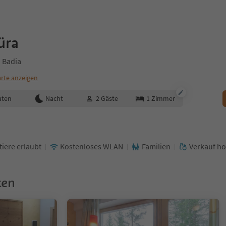
üra
a Badia
rte anzeigen
aten
Nacht
2
Gäste
1
Zimmer
tiere erlaubt
Kostenloses WLAN
Familien
Verkauf ho
ken