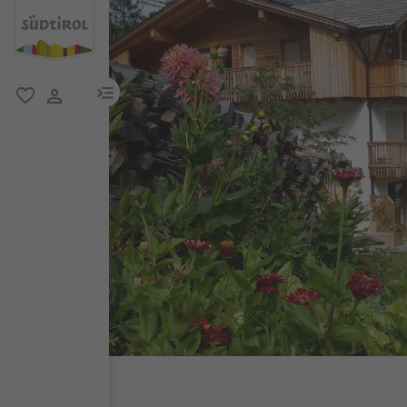
menu link
favorit
user link