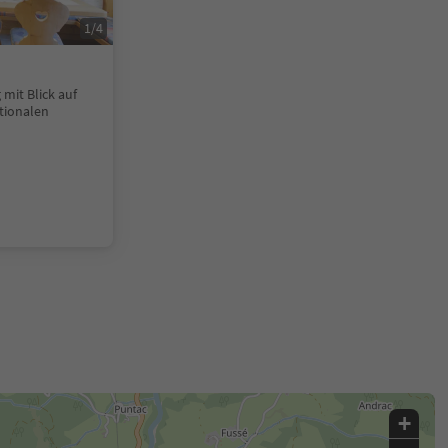
1
/
4
mit Blick auf
itionalen
+