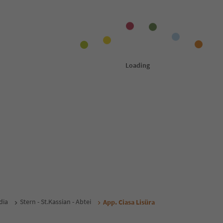
dia
Stern - St.Kassian - Abtei
App. Ciasa Lisüra