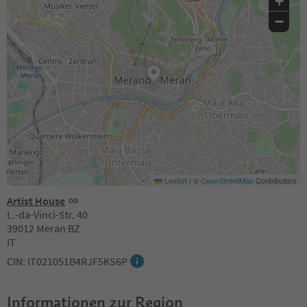
+
−
Leaflet
|
©
OpenStreetMap
Contributors
Artist House
L.-da-Vinci-Str. 40
39012 Meran BZ
IT
CIN: IT021051B4RJF5KS6P
Informationen zur Region