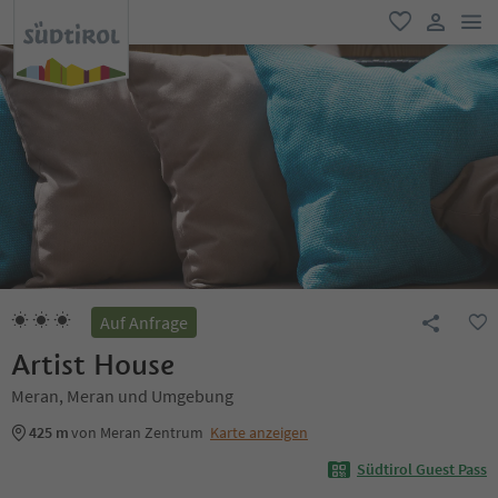
men
favorit
user lin
Auf Anfrage
Artist House
Meran, Meran und Umgebung
425 m
von Meran Zentrum
Karte anzeigen
Südtirol Guest Pass