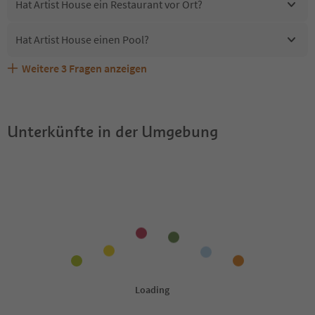
Hat Artist House ein Restaurant vor Ort?
Hat Artist House einen Pool?
Weitere
3
Fragen anzeigen
Erhalten die Gäste von Artist House einen Südtirol
Sind Haustiere in der Unterkunft Artist House erlaubt?
Welche Services bietet Artist House?
Guestpass?
Unterkünfte in der Umgebung