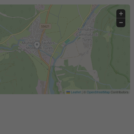
+
−
Leaflet
|
©
OpenStreetMap
Contributors