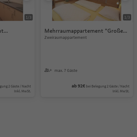
1
/
3
1
/
3
nt
Mehrraumappartement "Großer
Moosstock"
Zweiraumappartement
max. 7 Gäste
ab 92€
gung 2 Gäste / Nacht
bei Belegung 2 Gäste / Nacht
Inkl. MwSt.
Inkl. MwSt.