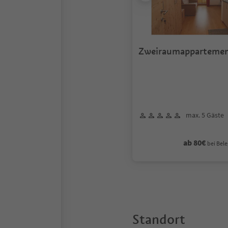
Zweiraumapparteme
"Waldburg Stöckl"
max. 5 Gäste
ab 80€
bei Bele
Standort