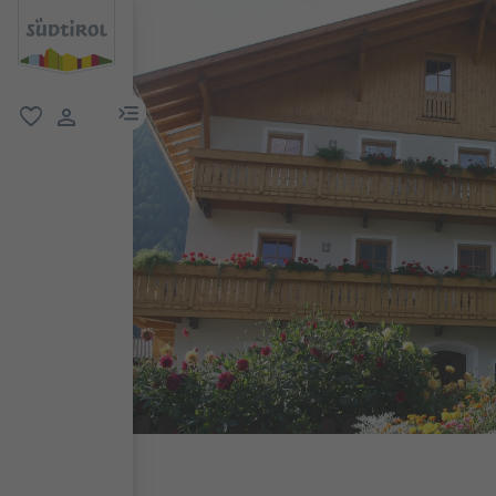
menu link
favorit
user link