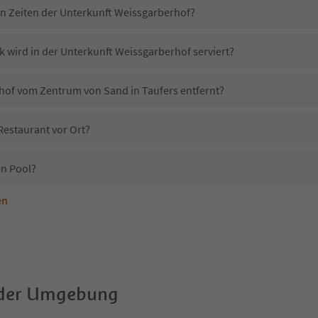
in Zeiten der Unterkunft Weissgarberhof?
k wird in der Unterkunft Weissgarberhof serviert?
rhof vom Zentrum von Sand in Taufers entfernt?
Restaurant vor Ort?
en Pool?
en
nterkunft Weissgarberhof erlaubt?
Weissgarberhof?
Erhalten die Gäste von Weissgarberhof einen Südtirol Guestpass?
 der Umgebung