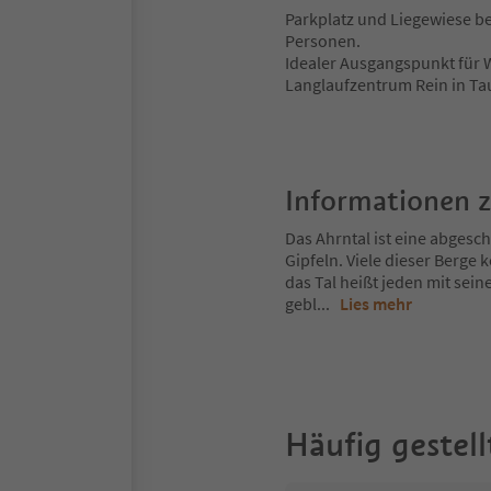
Parkplatz und Liegewiese b
Personen.
Idealer Ausgangspunkt für
Langlaufzentrum Rein in Ta
Informationen 
Das Ahrntal ist eine abges
Gipfeln. Viele dieser Berg
das Tal heißt jeden mit sei
gebl
...
Lies mehr
Häufig gestell