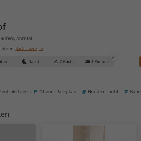
of
Taufers, Ahrntal
Zentrum
Karte anzeigen
aten
Nacht
2
Gäste
1
Zimmer
Zentrale Lage
Offener Parkplatz
Hunde erlaubt
Baue
ken