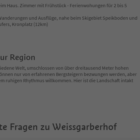
eim Haus. Zimmer mit Frühstück - Ferienwohungen für 2 bis 5
 Wanderungen und Ausflüge, nahe beim Skigebiet Speikboden und
ufers, Kronplatz (12km)
zur Region
chiedene Welt, umschlossen von über dreitausend Meter hohen
e können nur von erfahrenen Bergsteigern bezwungen werden, aber
nem ruhigen Rhythmus willkommen. Hier ist die Landschaft intakt
te Fragen zu
Weissgarberhof