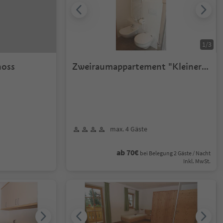
1
/
3
hoss
Zweiraumappartement "Kleiner
Moosstock"
max. 4 Gäste
ab 70€
bei Belegung 2 Gäste / Nacht
Inkl. MwSt.