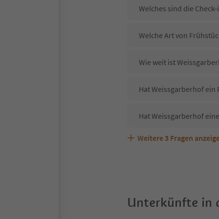
Welches sind die Check-
Welche Art von Frühstüc
Wie weit ist Weissgarbe
Hat Weissgarberhof ein 
Hat Weissgarberhof ein
Weitere
3
Fragen anzeig
Sind Haustiere in der U
Welche Services bietet 
Unterkünfte in