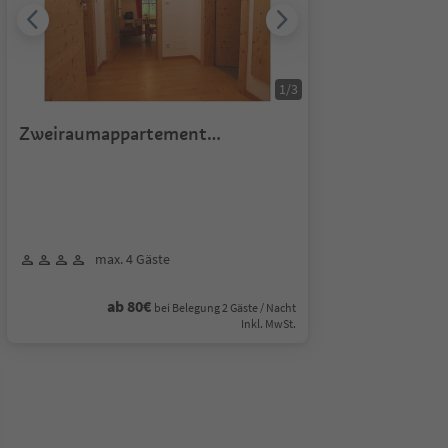
1
/
3
Zweiraumappartement
"Griesberg"
max. 4 Gäste
ab 80€
bei Belegung 2 Gäste / Nacht
Inkl. MwSt.