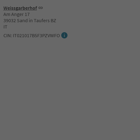
Weissgarberhof
Am Anger 17
39032 Sand in Taufers BZ
IT
CIN: IT021017B5F3PZVWFO