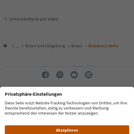
Unterkünfte in der Nähe
...
Brixen und Umgebung
Brixen
Residence Hofer
Sprache: Deutsch
FAQ
Kontakt
Presse
MICE
Datenschutzerklärung
AGB
Impressum
Cookie Policy
Film commission
Über uns
Zugänglichkeitserklärung
Südtirol B2B