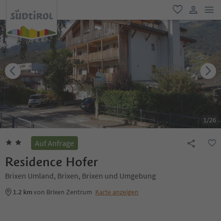
men
favorit
user lin
1
/
26
Auf Anfrage
Residence Hofer
Brixen Umland, Brixen, Brixen und Umgebung
1.2 km
von Brixen Zentrum
Karte anzeigen