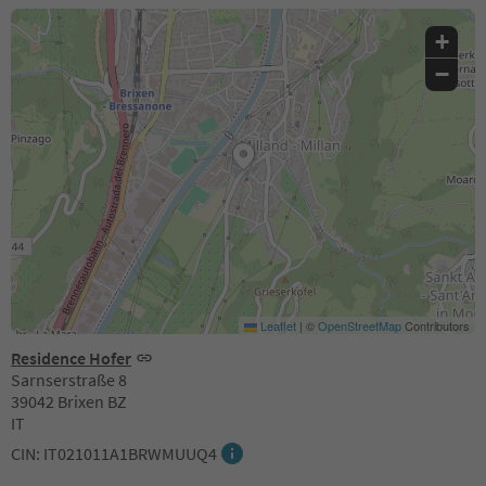
+
−
Leaflet
|
©
OpenStreetMap
Contributors
Residence Hofer
Sarnserstraße 8
39042 Brixen BZ
IT
CIN: IT021011A1BRWMUUQ4