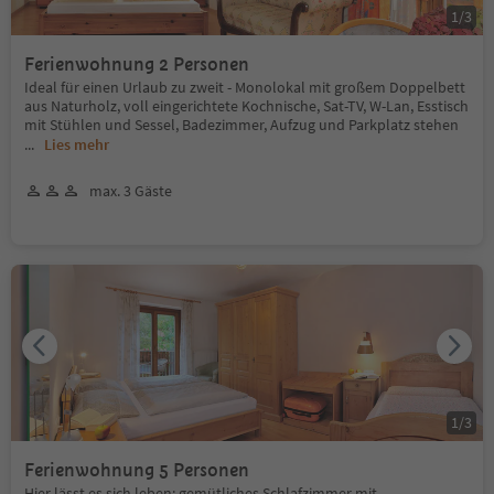
1
/
3
Ferienwohnung 2 Personen
Ideal für einen Urlaub zu zweit - Monolokal mit großem Doppelbett
aus Naturholz, voll eingerichtete Kochnische, Sat-TV, W-Lan, Esstisch
mit Stühlen und Sessel, Badezimmer, Aufzug und Parkplatz stehen
...
Lies mehr
max. 3 Gäste
1
/
3
Ferienwohnung 5 Personen
Hier lässt es sich leben: gemütliches Schlafzimmer mit