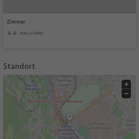
Zimmer
max. 2 Gäste
Standort
+
−