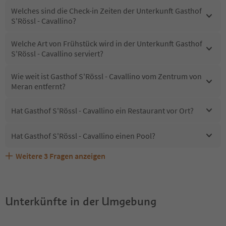
Welches sind die Check-in Zeiten der Unterkunft Gasthof
S'Rössl - Cavallino?
Welche Art von Frühstück wird in der Unterkunft Gasthof
S'Rössl - Cavallino serviert?
Wie weit ist Gasthof S'Rössl - Cavallino vom Zentrum von
Meran entfernt?
Hat Gasthof S'Rössl - Cavallino ein Restaurant vor Ort?
Hat Gasthof S'Rössl - Cavallino einen Pool?
Weitere
3
Fragen anzeigen
Sind Haustiere in der Unterkunft Gasthof S'Rössl -
Erhalten die Gäste von Gasthof S'Rössl - Cavallino einen
Welche Services bietet Gasthof S'Rössl - Cavallino?
Cavallino erlaubt?
Südtirol Guestpass?
Unterkünfte in der Umgebung