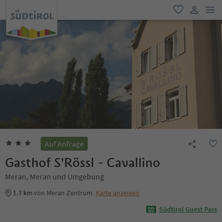
men
favorit
user lin
Auf Anfrage
Gasthof S'Rössl - Cavallino
Meran, Meran und Umgebung
1.7 km
von Meran Zentrum
Karte anzeigen
Südtirol Guest Pass