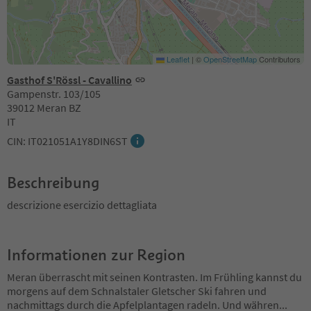
Leaflet
|
©
OpenStreetMap
Contributors
Gasthof S'Rössl - Cavallino
Gampenstr. 103/105
39012 Meran BZ
IT
CIN: IT021051A1Y8DIN6ST
Beschreibung
descrizione esercizio dettagliata
Informationen zur Region
Meran überrascht mit seinen Kontrasten. Im Frühling kannst du
morgens auf dem Schnalstaler Gletscher Ski fahren und
nachmittags durch die Apfelplantagen radeln. Und währen
...