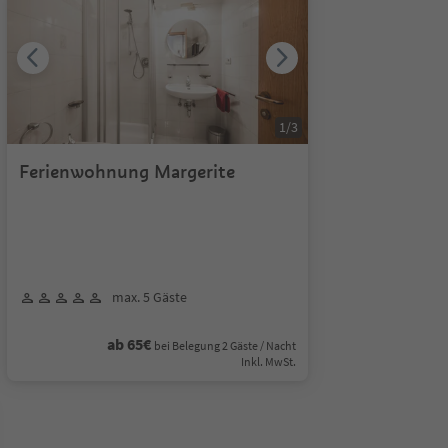
1
/
3
Ferienwohnung Margerite
max. 5 Gäste
ab 65€
bei Belegung 2 Gäste / Nacht
Inkl. MwSt.