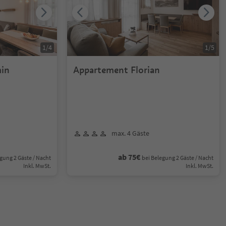
1
/
4
1
/
5
in
Appartement Florian
max. 4 Gäste
ab 75€
gung 2 Gäste / Nacht
bei Belegung 2 Gäste / Nacht
Inkl. MwSt.
Inkl. MwSt.