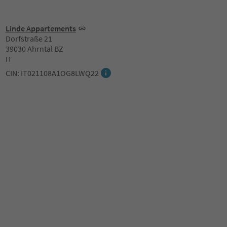
Linde Appartements
Dorfstraße 21
39030 Ahrntal BZ
IT
CIN: IT021108A1OG8LWQ22