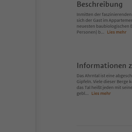
Beschreibung
Inmitten der faszinierende
sich der Gast im Appartemen
neuesten baubiologischen E
Personen) b
...
Lies mehr
Informationen 
Das Ahrntal ist eine abges
Gipfeln. Viele dieser Berg
das Tal heißt jeden mit sei
gebl
...
Lies mehr