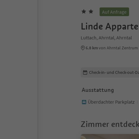
Auf Anfrage
Linde Appart
Luttach, Ahrntal, Ahrntal
6.8 km
von Ahrntal Zentrum
Buchungsdetails bearbeiten
Check-in- und Check-out-D
Ausstattung
Überdachter Parkplatz
Zimmer entdec