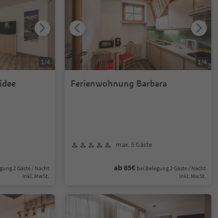
1
/
4
1
/
4
idee
Ferienwohnung Barbara
max. 5 Gäste
ab 65€
gung 2 Gäste / Nacht
bei Belegung 2 Gäste / Nacht
Inkl. MwSt.
Inkl. MwSt.