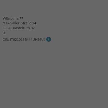
Villa Luna
Max-Valier-Straße 24
39040 Kastelruth BZ
IT
CIN: IT021019B444UH94UJ