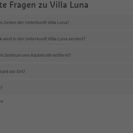
te Fragen zu
Villa Luna
n Zeiten der Unterkunft Villa Luna?
 wird in der Unterkunft Villa Luna serviert?
vom Zentrum von Kastelruth entfernt?
rant vor Ort?
l?
en
terkunft Villa Luna erlaubt?
illa Luna?
Erhalten die Gäste von Villa Luna einen Südtirol Guestpass?