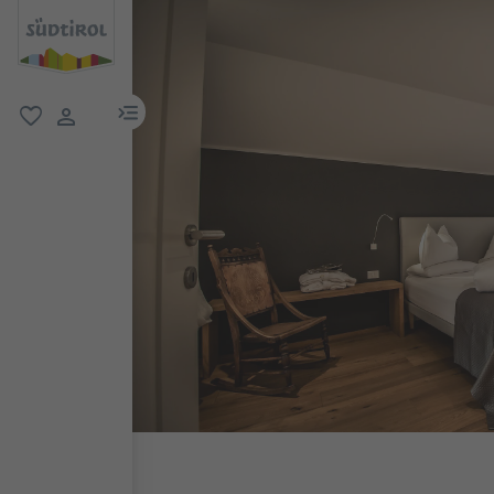
menu link
favorit
user link