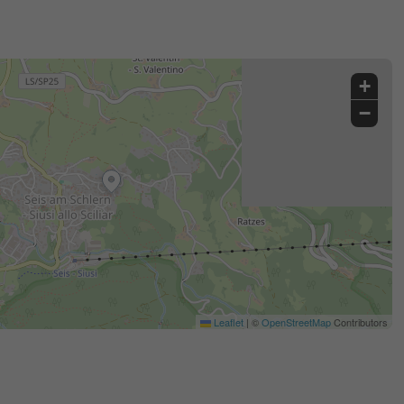
+
−
Leaflet
|
©
OpenStreetMap
Contributors