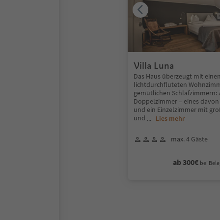
Villa Luna
Das Haus überzeugt mit eine
lichtdurchfluteten Wohnzimm
gemütlichen Schlafzimmern: 
Doppelzimmer – eines davon 
und ein Einzelzimmer mit gr
und
...
Lies mehr
max. 4 Gäste
ab 300€
bei Bele