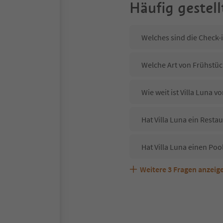
Häufig gestell
Welches sind die Check-i
Welche Art von Frühstück
Wie weit ist Villa Luna 
Hat Villa Luna ein Restau
Hat Villa Luna einen Poo
Weitere
3
Fragen anzeig
Sind Haustiere in der Un
Welche Services bietet V