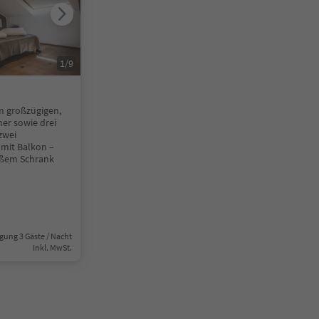
1
/
9
m großzügigen,
er sowie drei
zwei
mit Balkon –
oßem Schrank
gung 3 Gäste / Nacht
Inkl. MwSt.