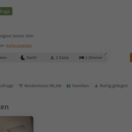
frage
region Seiser Alm
rum
Karte anzeigen
aten
Nacht
2
Gäste
1
Zimmer
Anfrage
Kostenloses WLAN
Familien
Ruhig gelegen
ken