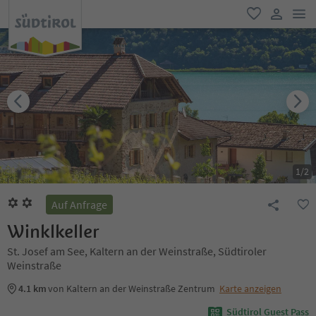
men
favorit
user lin
1
/
2
Auf Anfrage
Winklkeller
St. Josef am See, Kaltern an der Weinstraße, Südtiroler
Weinstraße
4.1 km
von Kaltern an der Weinstraße Zentrum
Karte anzeigen
Südtirol Guest Pass