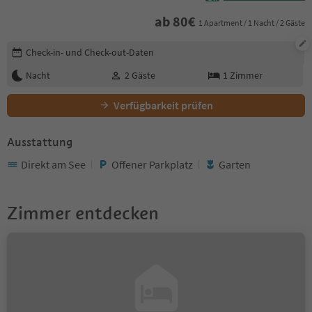
ab
80
€
1 Apartment / 1 Nacht / 2 Gäste
Buchungsdetails bearbeiten
Check-in- und Check-out-Daten
Nacht
2
Gäste
1
Zimmer
Verfügbarkeit prüfen
Ausstattung
Direkt am See
Offener Parkplatz
Garten
Zimmer entdecken