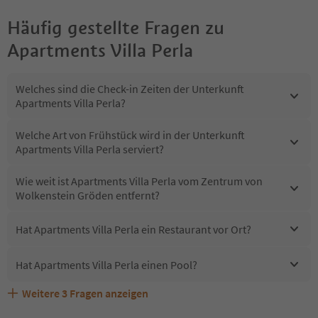
Häufig gestellte Fragen zu
Apartments Villa Perla
Welches sind die Check-in Zeiten der Unterkunft
Apartments Villa Perla?
Welche Art von Frühstück wird in der Unterkunft
Apartments Villa Perla serviert?
Wie weit ist Apartments Villa Perla vom Zentrum von
Wolkenstein Gröden entfernt?
Hat Apartments Villa Perla ein Restaurant vor Ort?
Hat Apartments Villa Perla einen Pool?
Weitere
3
Fragen anzeigen
Sind Haustiere in der Unterkunft Apartments Villa Perla
Erhalten die Gäste von Apartments Villa Perla einen
Welche Services bietet Apartments Villa Perla?
erlaubt?
Südtirol Guestpass?