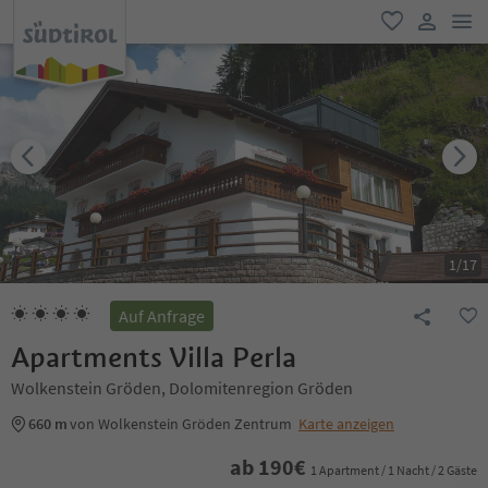
men
favorit
user lin
1
/
17
Auf Anfrage
Apartments Villa Perla
Wolkenstein Gröden, Dolomitenregion Gröden
660 m
von Wolkenstein Gröden Zentrum
Karte anzeigen
ab
190
€
1 Apartment / 1 Nacht / 2 Gäste