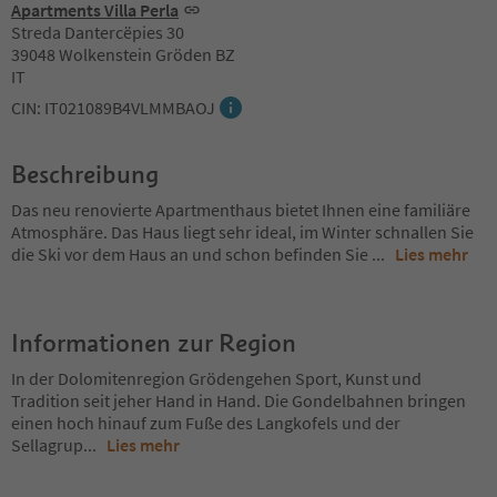
Apartments Villa Perla
Streda Dantercëpies 30
39048 Wolkenstein Gröden BZ
IT
CIN: IT021089B4VLMMBAOJ
Beschreibung
Das neu renovierte Apartmenthaus bietet Ihnen eine familiäre
Atmosphäre. Das Haus liegt sehr ideal, im Winter schnallen Sie
die Ski vor dem Haus an und schon befinden Sie
...
Lies mehr
Informationen zur Region
In der Dolomitenregion Grödengehen Sport, Kunst und
Tradition seit jeher Hand in Hand. Die Gondelbahnen bringen
einen hoch hinauf zum Fuße des Langkofels und der
Sellagrup
...
Lies mehr