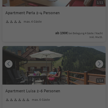
1
/
11
Apartment Perla 2-4 Personen
max. 4 Gäste
ab 190€
bei Belegung 4 Gäste / Nacht
Inkl. MwSt.
1
/
14
Apartment Luisa 2-6 Personen
max. 6 Gäste