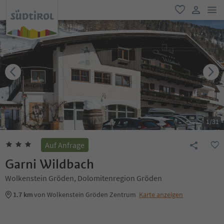
men
favorit
user lin
1
/
31
Auf Anfrage
Garni Wildbach
Wolkenstein Gröden, Dolomitenregion Gröden
1.7 km
von Wolkenstein Gröden Zentrum
Karte anzeigen