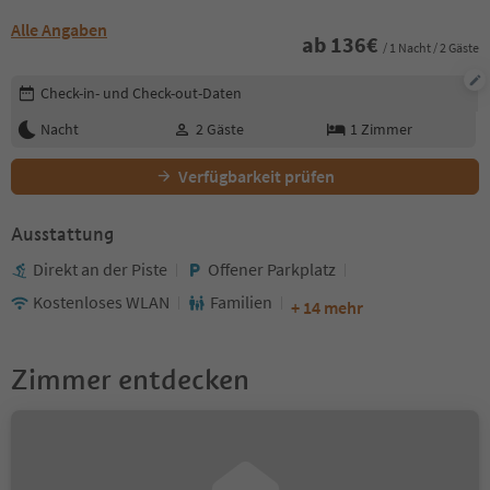
Alle Angaben
ab
136
€
/ 1 Nacht / 2 Gäste
Buchungsdetails bearbeiten
Check-in- und Check-out-Daten
Nacht
2
Gäste
1
Zimmer
Verfügbarkeit prüfen
Ausstattung
Direkt an der Piste
Offener Parkplatz
Kostenloses WLAN
Familien
+ 14 mehr
Zimmer entdecken