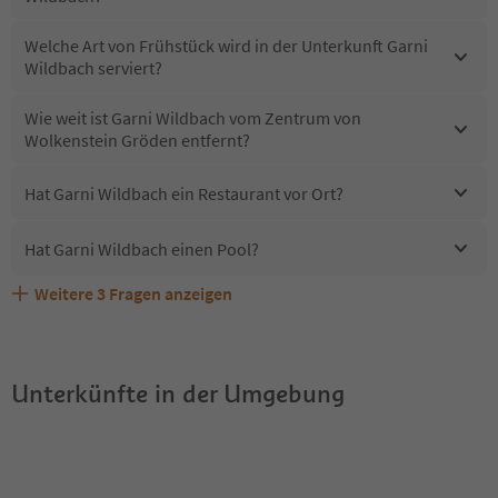
Welche Art von Frühstück wird in der Unterkunft Garni
Wildbach serviert?
Wie weit ist Garni Wildbach vom Zentrum von
Wolkenstein Gröden entfernt?
Hat Garni Wildbach ein Restaurant vor Ort?
Hat Garni Wildbach einen Pool?
Weitere
3
Fragen anzeigen
Sind Haustiere in der Unterkunft Garni Wildbach
Erhalten die Gäste von Garni Wildbach einen Südtirol
Welche Services bietet Garni Wildbach?
erlaubt?
Guestpass?
Unterkünfte in der Umgebung