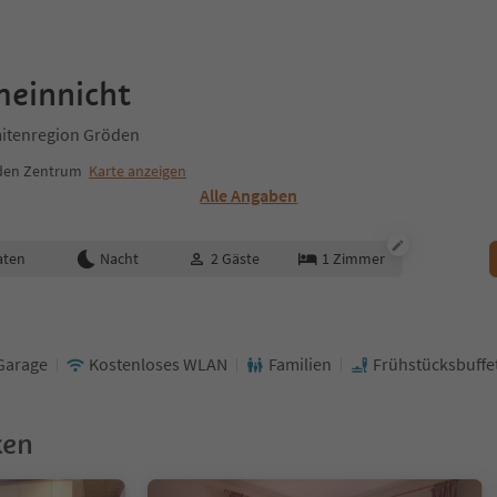
meinnicht
itenregion Gröden
den Zentrum
Karte anzeigen
Alle Angaben
aten
Nacht
2
Gäste
1
Zimmer
Garage
Kostenloses WLAN
Familien
Frühstücksbuffe
ken