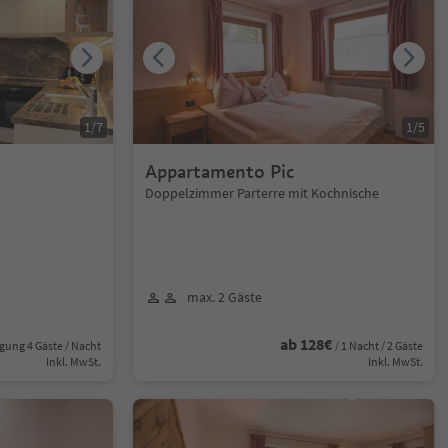
1
/
7
1
/
5
Appartamento Pic
Doppelzimmer Parterre mit Kochnische
max. 2 Gäste
ab 128€
gung 4 Gäste / Nacht
/ 1 Nacht / 2 Gäste
Inkl. MwSt.
Inkl. MwSt.