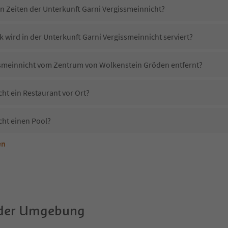
in Zeiten der Unterkunft Garni Vergissmeinnicht?
 wird in der Unterkunft Garni Vergissmeinnicht serviert?
issmeinnicht vom Zentrum von Wolkenstein Gröden entfernt?
ht ein Restaurant vor Ort?
cht einen Pool?
en
terkunft Garni Vergissmeinnicht erlaubt?
Garni Vergissmeinnicht?
Erhalten die Gäste von Garni Vergissmeinnicht einen Südtirol Guestpass?
 der Umgebung