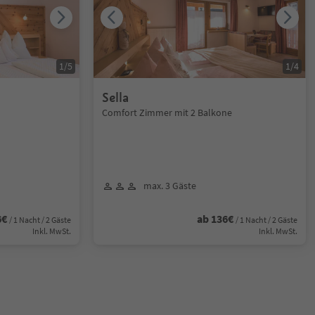
1
/
5
1
/
4
Sella
Comfort Zimmer mit 2 Balkone
max. 3 Gäste
6€
ab 136€
/ 1 Nacht / 2 Gäste
/ 1 Nacht / 2 Gäste
Inkl. MwSt.
Inkl. MwSt.