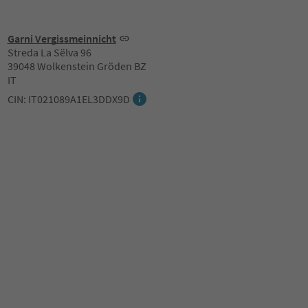
Garni Vergissmeinnicht
Streda La Sëlva 96
39048 Wolkenstein Gröden BZ
IT
CIN: IT021089A1EL3DDX9D