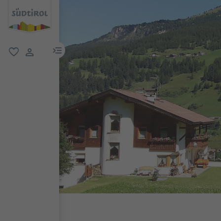
menu link
favorit
user link