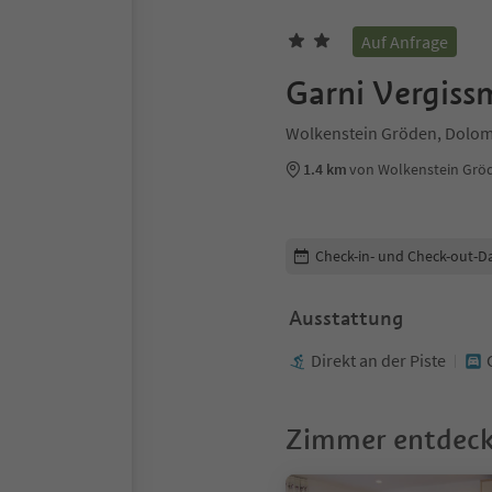
Auf Anfrage
Garni Vergiss
Wolkenstein Gröden, Dolom
1.4 km
von Wolkenstein Grö
Buchungsdetails bearbeiten
Check-in- und Check-out-D
Ausstattung
Direkt an der Piste
Zimmer entdec