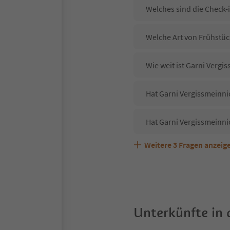
Welches sind die Check-
Welche Art von Frühstück
Wie weit ist Garni Verg
Hat Garni Vergissmeinnic
Hat Garni Vergissmeinni
Weitere
3
Fragen anzeig
Sind Haustiere in der Un
Welche Services bietet 
Unterkünfte in