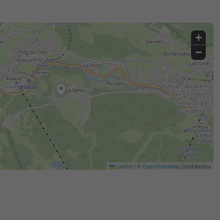
+
−
Leaflet
|
©
OpenStreetMap
Contributors