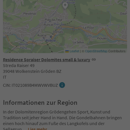
Leaflet
|
©
OpenStreetMap
Contributors
Residence Soraiser Dolomites small & luxury
Streda Raiser 49
39048 Wolkenstein Gröden BZ
IT
CIN: IT021089B4MWVWVBUZ
Informationen zur Region
In der Dolomitenregion Grödengehen Sport, Kunst und
Tradition seit jeher Hand in Hand. Die Gondelbahnen bringen
einen hoch hinauf zum Fuße des Langkofels und der
Sellagrup
...
Lies mehr