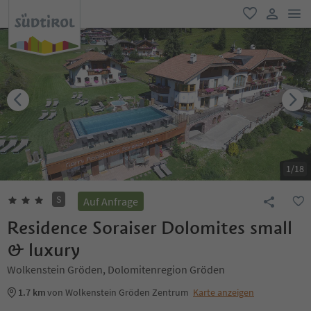
men
favorit
user lin
1
/
18
S
Auf Anfrage
Residence Soraiser Dolomites small
& luxury
Wolkenstein Gröden, Dolomitenregion Gröden
1.7 km
von Wolkenstein Gröden Zentrum
Karte anzeigen