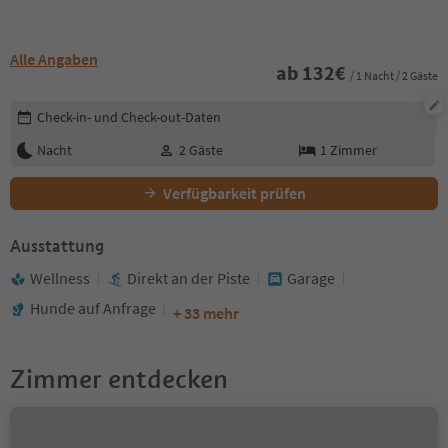
Alle Angaben
ab
132
€
/ 1 Nacht / 2 Gäste
Buchungsdetails bearbeiten
Check-in- und Check-out-Daten
Nacht
2
Gäste
1
Zimmer
Verfügbarkeit prüfen
Ausstattung
Wellness
Direkt an der Piste
Garage
Hunde auf Anfrage
+ 33 mehr
Zimmer entdecken