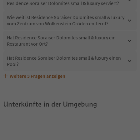
Residence Soraiser Dolomites small & luxury serviert?
Wie weit ist Residence Soraiser Dolomites small & luxury
vom Zentrum von Wolkenstein Gröden entfernt?
Hat Residence Soraiser Dolomites small & luxury ein
Restaurant vor Ort?
Hat Residence Soraiser Dolomites small & luxury einen
Pool?
Weitere
3
Fragen anzeigen
Sind Haustiere in der Unterkunft Residence Soraiser
Welche Services bietet Residence Soraiser Dolomites
Erhalten die Gäste von Residence Soraiser Dolomites
Dolomites small & luxury erlaubt?
small & luxury?
small & luxury einen Südtirol Guestpass?
Unterkünfte in der Umgebung