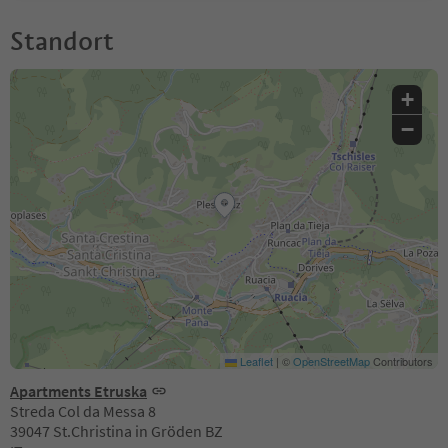
Standort
+
−
Leaflet
|
©
OpenStreetMap
Contributors
Apartments Etruska
Streda Col da Messa 8
39047 St.Christina in Gröden BZ