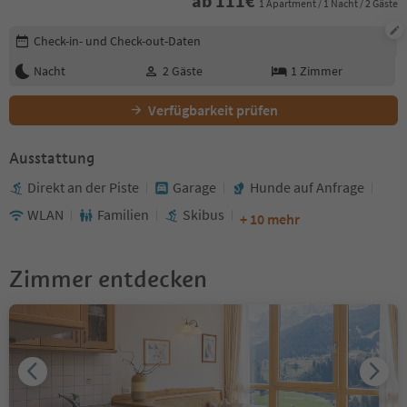
ab
111
€
1 Apartment / 1 Nacht / 2 Gäste
Buchungsdetails bearbeiten
Check-in- und Check-out-Daten
Nacht
2
Gäste
1
Zimmer
Verfügbarkeit prüfen
Ausstattung
Direkt an der Piste
Garage
Hunde auf Anfrage
WLAN
Familien
Skibus
+ 10 mehr
Zimmer entdecken