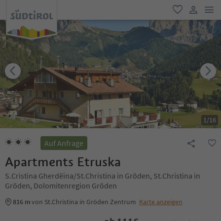
men
favorit
user lin
1
/
16
Auf Anfrage
Apartments Etruska
S.Cristina Gherdëina/St.Christina in Gröden, St.Christina in
Gröden, Dolomitenregion Gröden
816 m
von St.Christina in Gröden Zentrum
Karte anzeigen