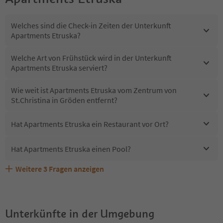
Welches sind die Check-in Zeiten der Unterkunft
Apartments Etruska?
Welche Art von Frühstück wird in der Unterkunft
Apartments Etruska serviert?
Wie weit ist Apartments Etruska vom Zentrum von
St.Christina in Gröden entfernt?
Hat Apartments Etruska ein Restaurant vor Ort?
Hat Apartments Etruska einen Pool?
Weitere
3
Fragen anzeigen
Sind Haustiere in der Unterkunft Apartments Etruska
Erhalten die Gäste von Apartments Etruska einen
Welche Services bietet Apartments Etruska?
erlaubt?
Südtirol Guestpass?
Unterkünfte in der Umgebung