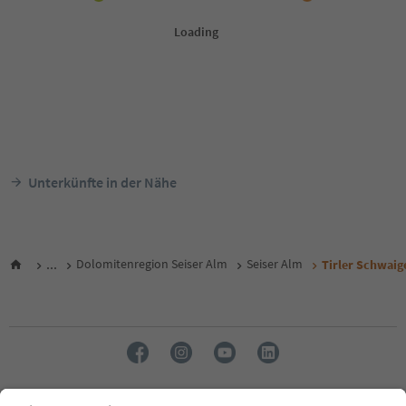
Unterkünfte in der Nähe
...
Dolomitenregion Seiser Alm
Seiser Alm
Tirler Schwaig
Sprache: Deutsch