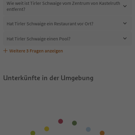
Wie weit ist Tirler Schwaige vom Zentrum von Kastelruth
entfernt?
Hat Tirler Schwaige ein Restaurant vor Ort?
Hat Tirler Schwaige einen Pool?
Weitere
3
Fragen anzeigen
Sind Haustiere in der Unterkunft Tirler Schwaige
Erhalten die Gäste von Tirler Schwaige einen Südtirol
Welche Services bietet Tirler Schwaige?
erlaubt?
Guestpass?
Unterkünfte in der Umgebung