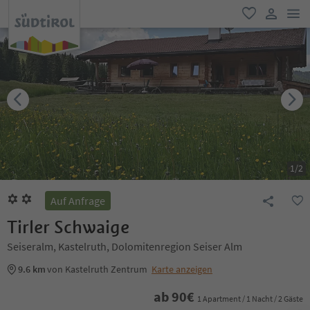
men
favorit
user lin
1
/
2
Auf Anfrage
Tirler Schwaige
Seiseralm, Kastelruth, Dolomitenregion Seiser Alm
9.6 km
von Kastelruth Zentrum
Karte anzeigen
ab
90
€
1 Apartment / 1 Nacht / 2 Gäste