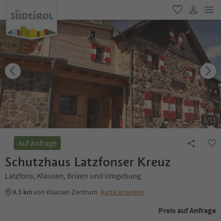
men
favorit
user lin
1
/
11
Auf Anfrage
Schutzhaus Latzfonser Kreuz
Latzfons, Klausen, Brixen und Umgebung
8.5 km
von Klausen Zentrum
Karte anzeigen
Preis auf Anfrage