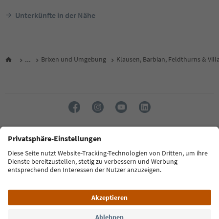
Unterkünfte in der Nähe
...
Brixen und Umgebung
Klausen, Barbian, Feldthurns & Vill
Sprache: Deutsch
FAQ
Kontakt
Presse
MICE
Datenschutzerklärung
AGB
Impressum
Cookie Policy
Film commission
Über uns
Zugänglichkeitserklärung
Südtirol B2B