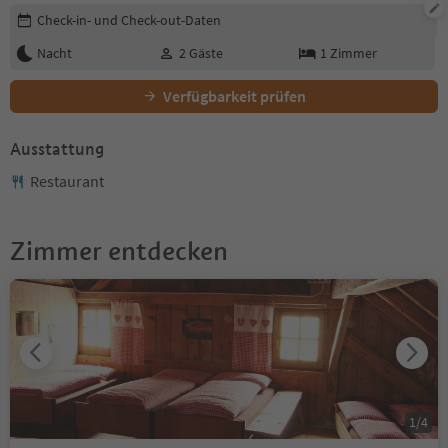
Buchungsdetails bearbeiten
Check-in- und Check-out-Daten
Nacht
2
Gäste
1
Zimmer
Verfügbarkeit prüfen
Ausstattung
Restaurant
Zimmer entdecken
1
/
4