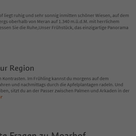
f liegt ruhig und sehr sonnig inmitten schöner Wiesen, auf dem
rgs oberhalb von Meran auf 1.340 m.ü.d.M. mit herrlichem
iessen Sie die Ruhe,Unser Frühstück, das einzigartige Panorama
zur Region
n Kontrasten. Im Frühling kannst du morgens auf dem
fahren und nachmittags durch die Apfelplantagen radeln. Und
iben, sitzt du an der Passer zwischen Palmen und Arkaden in der
hr
te Fragen zu
Moarhof