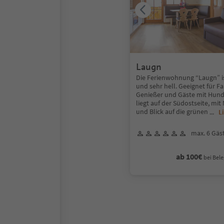
Laugn
Die Ferienwohnung “Laugn” i
und sehr hell. Geeignet für Fa
Genießer und Gäste mit Hund
liegt auf der Südostseite, m
und Blick auf die grünen
...
L
max. 6 Gäs
ab 100€
bei Bele