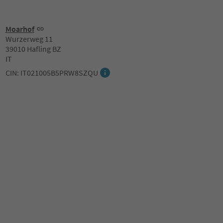
Moarhof
Wurzerweg 11
39010 Hafling BZ
IT
CIN: IT021005B5PRW8SZQU