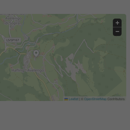
+
−
Leaflet
|
©
OpenStreetMap
Contributors