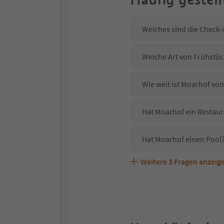
Welches sind die Check-
Welche Art von Frühstüc
Wie weit ist Moarhof vo
Hat Moarhof ein Restaur
Hat Moarhof einen Pool
Weitere
3
Fragen anzeig
Sind Haustiere in der U
Welche Services bietet 