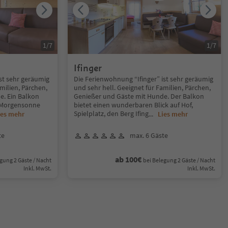
1
/
7
1
/
7
Ifinger
st sehr geräumig
Die Ferienwohnung “Ifinger” ist sehr geräumig
milien, Pärchen,
und sehr hell. Geeignet für Familien, Pärchen,
e. Ein Balkon
Genießer und Gäste mit Hunde. Der Balkon
it Morgensonne
bietet einen wunderbaren Blick auf Hof,
Spielplatz, den Berg Ifing
ies mehr
...
Lies mehr
te
max. 6 Gäste
ab 100€
gung 2 Gäste / Nacht
bei Belegung 2 Gäste / Nacht
Inkl. MwSt.
Inkl. MwSt.