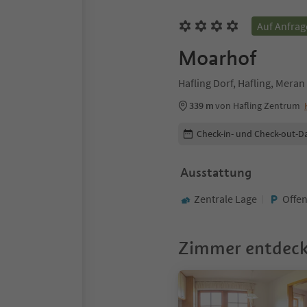
Auf Anfrag
Moarhof
Hafling Dorf, Hafling, Mer
339 m
von Hafling Zentrum
Buchungsdetails bearbeiten
Check-in- und Check-out-D
Ausstattung
Zentrale Lage
Offen
Zimmer entdec