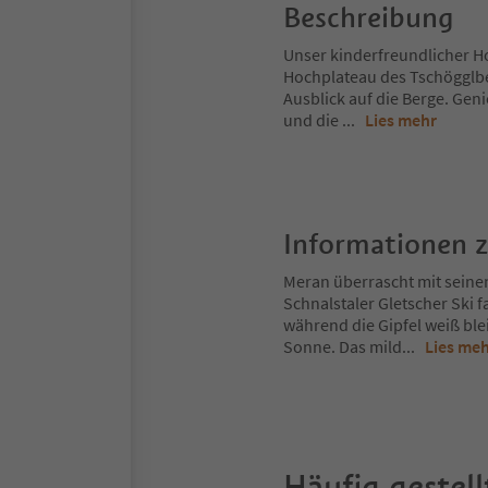
Beschreibung
Unser kinderfreundlicher Ho
Hochplateau des Tschögglbe
Ausblick auf die Berge. Gen
und die
...
Lies mehr
Informationen 
Meran überrascht mit seine
Schnalstaler Gletscher Ski 
während die Gipfel weiß ble
Sonne. Das mild
...
Lies me
Häufig gestell