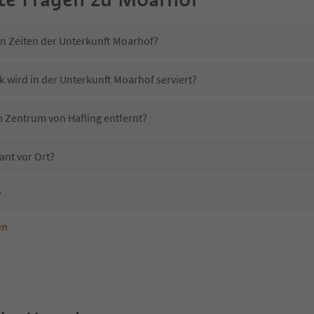
in Zeiten der Unterkunft Moarhof?
k wird in der Unterkunft Moarhof serviert?
m Zentrum von Hafling entfernt?
ant vor Ort?
?
en
nterkunft Moarhof erlaubt?
Moarhof?
Erhalten die Gäste von Moarhof einen Südtirol Guestpass?