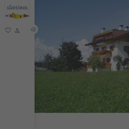
menu link
favorit
user link