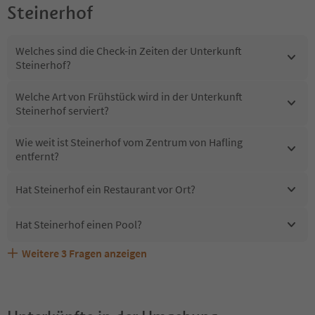
Steinerhof
Welches sind die Check-in Zeiten der Unterkunft
Steinerhof?
Welche Art von Frühstück wird in der Unterkunft
Steinerhof serviert?
Wie weit ist Steinerhof vom Zentrum von Hafling
entfernt?
Hat Steinerhof ein Restaurant vor Ort?
Hat Steinerhof einen Pool?
Weitere
3
Fragen anzeigen
Erhalten die Gäste von Steinerhof einen Südtirol
Sind Haustiere in der Unterkunft Steinerhof erlaubt?
Welche Services bietet Steinerhof?
Guestpass?