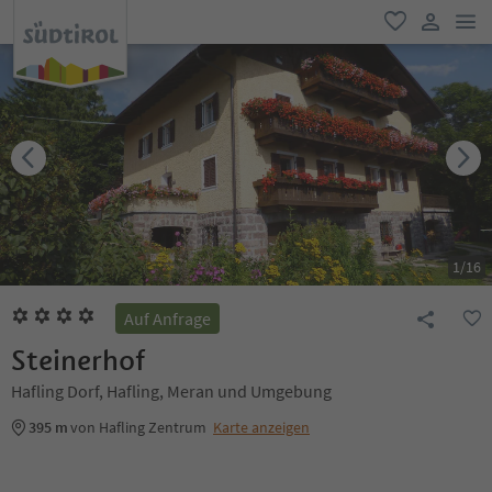
men
favorit
user lin
1
/
16
Auf Anfrage
Steinerhof
Hafling Dorf, Hafling, Meran und Umgebung
395 m
von Hafling Zentrum
Karte anzeigen