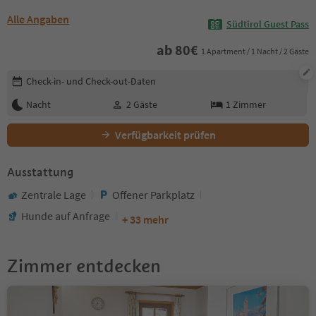
Alle Angaben
Südtirol Guest Pass
ab
80
€
1 Apartment / 1 Nacht / 2 Gäste
Buchungsdetails bearbeiten
Check-in- und Check-out-Daten
Nacht
2
Gäste
1
Zimmer
Verfügbarkeit prüfen
Ausstattung
Zentrale Lage
Offener Parkplatz
Hunde auf Anfrage
+ 33 mehr
Zimmer entdecken