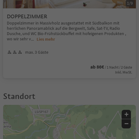
1
/
9
DOPPELZIMMER
Doppelzimmer in Massivholz ausgestattet mit Südbalkon mit
herrlichen Panoramablick auf die Bergwelt, Safe, Sat-TV, Radio
Dusche, und WC Bio-Frühstückbuffet mit hofeigenen Produkten ,
wo wir sehr v
...
Lies mehr
max. 3 Gäste
ab 86€
/ 1 Nacht / 2 Gäste
Inkl. MwSt.
Standort
+
−