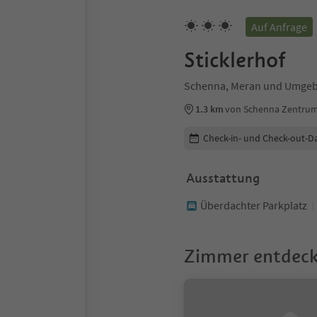
Auf Anfrage
Sticklerhof
Schenna, Meran und Umge
1.3 km
von Schenna Zentru
Buchungsdetails bearbeiten
Check-in- und Check-out-D
Ausstattung
Überdachter Parkplatz
Zimmer entdec