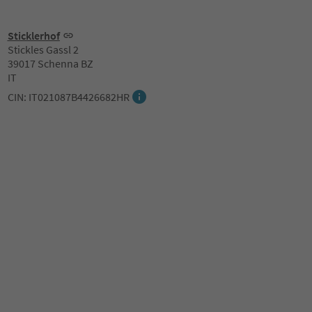
Sticklerhof
Stickles Gassl 2
39017 Schenna BZ
IT
CIN: IT021087B4426682HR