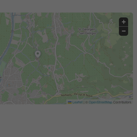
+
−
Leaflet
|
©
OpenStreetMap
Contributors