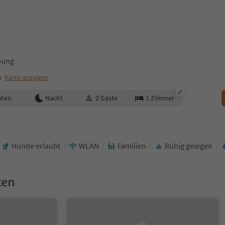
bung
m
Karte anzeigen
aten
Nacht
2
Gäste
1
Zimmer
Hunde erlaubt
WLAN
Familien
Ruhig gelegen
ken