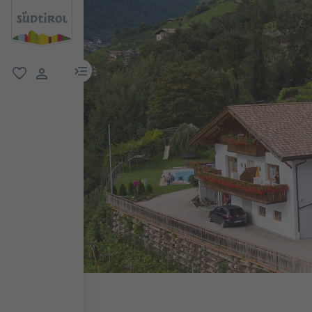
menu link
favorit
user link