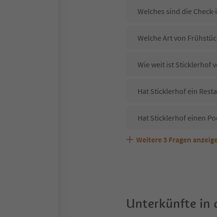
Welches sind die Check-i
Welche Art von Frühstück
Wie weit ist Sticklerho
Hat Sticklerhof ein Rest
Hat Sticklerhof einen Po
Weitere
3
Fragen anzeig
Sind Haustiere in der Un
Welche Services bietet S
Unterkünfte in