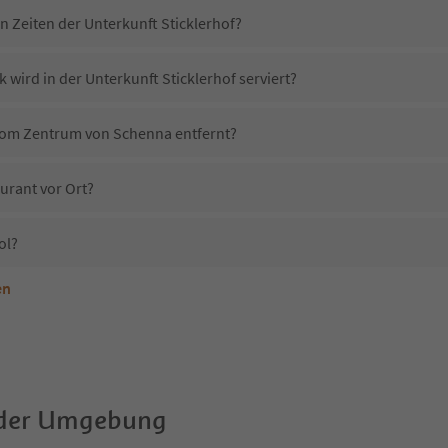
n Zeiten der Unterkunft Sticklerhof?
 wird in der Unterkunft Sticklerhof serviert?
f vom Zentrum von Schenna entfernt?
aurant vor Ort?
ol?
en
terkunft Sticklerhof erlaubt?
ticklerhof?
Erhalten die Gäste von Sticklerhof einen Südtirol Guestpass?
 der Umgebung