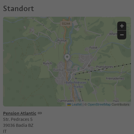
Standort
+
−
Leaflet
|
©
OpenStreetMap
Contributors
Pension Atlantic
Str. Pedraces 5
39036 Badia BZ
IT