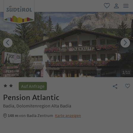
men
favorit
user lin
1
/
11
Auf Anfrage
Pension Atlantic
Badia, Dolomitenregion Alta Badia
148 m
von Badia Zentrum
Karte anzeigen