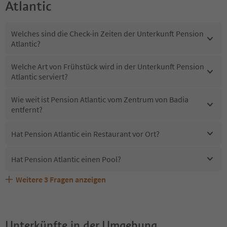
Atlantic
Welches sind die Check-in Zeiten der Unterkunft Pension
Atlantic?
Welche Art von Frühstück wird in der Unterkunft Pension
Atlantic serviert?
Wie weit ist Pension Atlantic vom Zentrum von Badia
entfernt?
Hat Pension Atlantic ein Restaurant vor Ort?
Hat Pension Atlantic einen Pool?
Weitere
3
Fragen anzeigen
Sind Haustiere in der Unterkunft Pension Atlantic
Erhalten die Gäste von Pension Atlantic einen Südtirol
Welche Services bietet Pension Atlantic?
erlaubt?
Guestpass?
Unterkünfte in der Umgebung