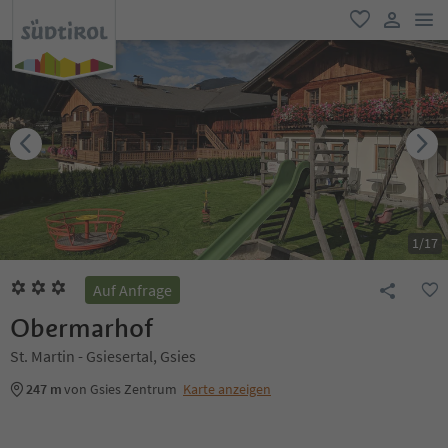
men
favorit
user lin
1
/
17
Auf Anfrage
Obermarhof
St. Martin - Gsiesertal, Gsies
247 m
von Gsies Zentrum
Karte anzeigen