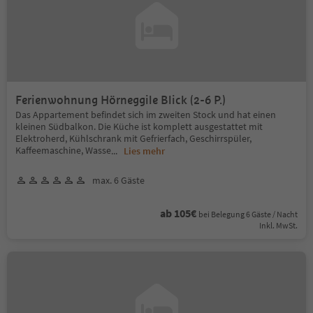
Ferienwohnung Hörneggile Blick (2-6 P.)
Das Appartement befindet sich im zweiten Stock und hat einen
kleinen Südbalkon. Die Küche ist komplett ausgestattet mit
Elektroherd, Kühlschrank mit Gefrierfach, Geschirrspüler,
Kaffeemaschine, Wasse
...
Lies mehr
max. 6 Gäste
ab 105€
bei Belegung 6 Gäste / Nacht
Inkl. MwSt.