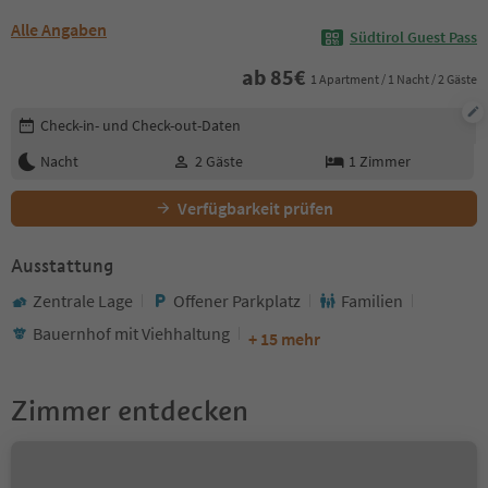
Alle Angaben
Südtirol Guest Pass
ab
85
€
1 Apartment / 1 Nacht / 2 Gäste
Buchungsdetails bearbeiten
Check-in- und Check-out-Daten
Nacht
2
Gäste
1
Zimmer
Verfügbarkeit prüfen
Ausstattung
Zentrale Lage
Offener Parkplatz
Familien
Bauernhof mit Viehhaltung
+ 15 mehr
Zimmer entdecken