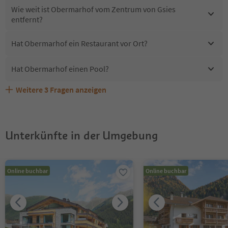
Wie weit ist Obermarhof vom Zentrum von Gsies
entfernt?
Hat Obermarhof ein Restaurant vor Ort?
Hat Obermarhof einen Pool?
Weitere
3
Fragen anzeigen
Erhalten die Gäste von Obermarhof einen Südtirol
Sind Haustiere in der Unterkunft Obermarhof erlaubt?
Welche Services bietet Obermarhof?
Guestpass?
Unterkünfte in der Umgebung
Online buchbar
Online buchbar