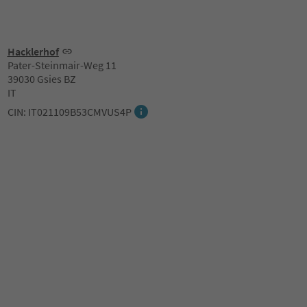
Hacklerhof
Pater-Steinmair-Weg 11
39030 Gsies BZ
IT
CIN: IT021109B53CMVUS4P