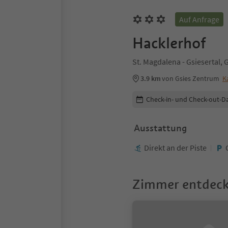
Auf Anfrage
Hacklerhof
St. Magdalena - Gsiesertal, 
3.9 km
von Gsies Zentrum
K
Buchungsdetails bearbeiten
Check-in- und Check-out-D
Ausstattung
Direkt an der Piste
Zimmer entdec