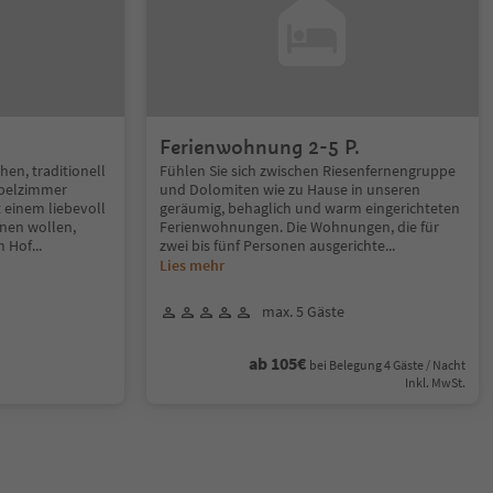
Ferienwohnung 2-5 P.
en, traditionell
Fühlen Sie sich zwischen Riesenfernengruppe
ppelzimmer
und Dolomiten wie zu Hause in unseren
 einem liebevoll
geräumig, behaglich und warm eingerichteten
nen wollen,
Ferienwohnungen. Die Wohnungen, die für
m Hof
...
zwei bis fünf Personen ausgerichte
...
Lies mehr
max. 5 Gäste
ab 105€
bei Belegung 4 Gäste / Nacht
Inkl. MwSt.