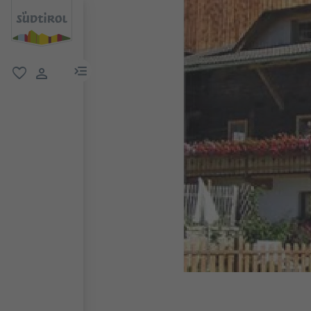
menu link
favorit
user link