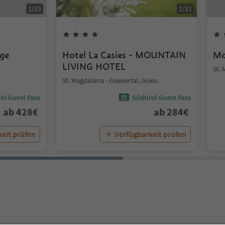
1
/
25
1
/
31
dge
Hotel La Casies - MOUNTAIN
Mo
LIVING HOTEL
St. 
St. Magdalena - Gsiesertal, Gsies,
ol Guest Pass
Südtirol Guest Pass
ab
428
€
ab
284
€
eit prüfen
Verfügbarkeit prüfen