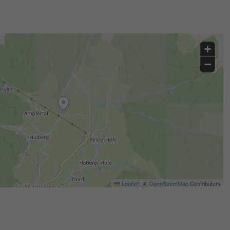
+
−
Leaflet
|
©
OpenStreetMap
Contributors