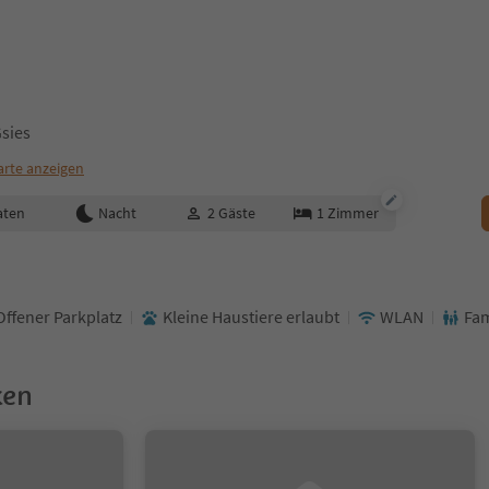
Gsies
arte anzeigen
aten
Nacht
2
Gäste
1
Zimmer
Offener Parkplatz
Kleine Haustiere erlaubt
WLAN
Fam
ken