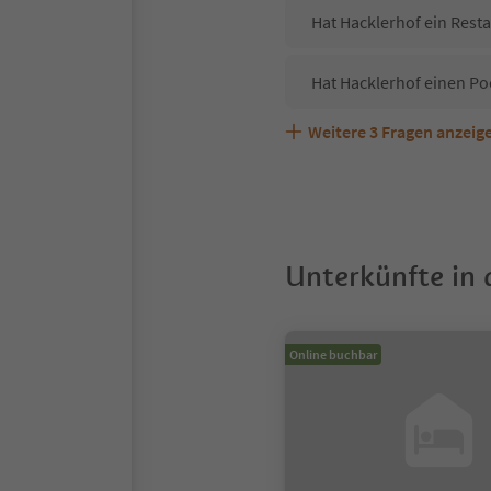
Hat Hacklerhof ein Resta
Hat Hacklerhof einen Po
Weitere
3
Fragen anzeig
Sind Haustiere in der Un
Welche Services bietet 
Unterkünfte in
Online buchbar