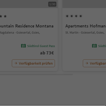
1
/
30
untain Residence Montana
Apartments Hofman
Magdalena - Gsiesertal, Gsies,
St. Martin - Gsiesertal, Gsies,
Südtirol Guest Pass
Südti
ab
73
€
Verfügbarkeit prüfen
Verfügbar