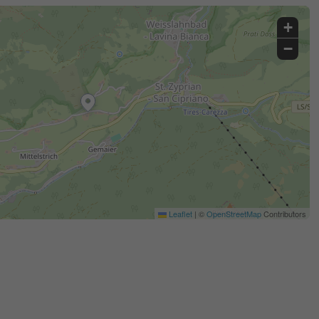
+
−
Leaflet
|
©
OpenStreetMap
Contributors