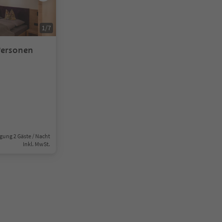
1
/
7
Personen
gung 2 Gäste / Nacht
Inkl. MwSt.