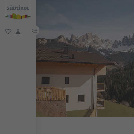
menu link
favorit
user link