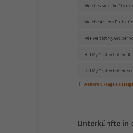
Welches sind die Check-
Welche Art von Frühstüc
Wie weit ist My Gruberh
Hat My Gruberhof ein Re
Hat My Gruberhof einen
Weitere
3
Fragen anzeig
Sind Haustiere in der U
Welche Services bietet 
Unterkünfte in