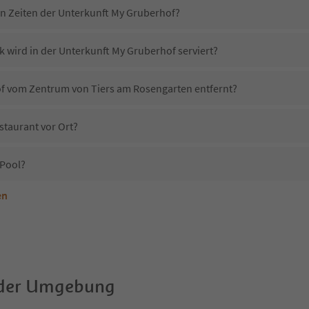
in Zeiten der Unterkunft My Gruberhof?
k wird in der Unterkunft My Gruberhof serviert?
of vom Zentrum von Tiers am Rosengarten entfernt?
staurant vor Ort?
 Pool?
en
nterkunft My Gruberhof erlaubt?
My Gruberhof?
Erhalten die Gäste von My Gruberhof einen Südtirol Guestpass?
 der Umgebung