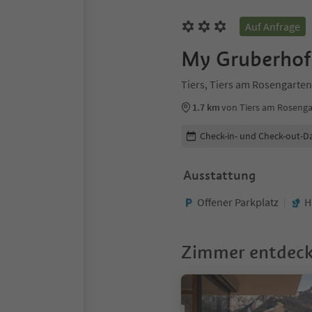
Auf Anfrage
My Gruberhof
Tiers, Tiers am Rosengarte
1.7 km
von Tiers am Roseng
Buchungsdetails bearbeiten
Check-in- und Check-out-D
Ausstattung
Offener Parkplatz
H
Zimmer entdec