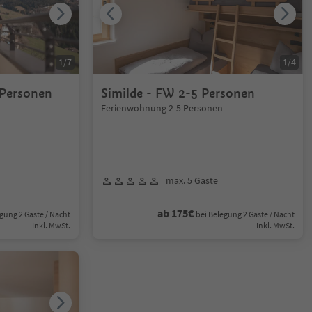
1
/
7
1
/
4
 Personen
Similde - FW 2-5 Personen
Ferienwohnung 2-5 Personen
max. 5 Gäste
ab 175€
gung 2 Gäste / Nacht
bei Belegung 2 Gäste / Nacht
Inkl. MwSt.
Inkl. MwSt.