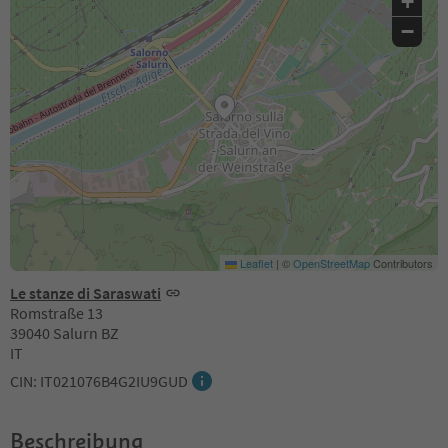
+
−
Leaflet
|
©
OpenStreetMap
Contributors
Le stanze di Saraswati
Romstraße 13
39040 Salurn BZ
IT
CIN: IT021076B4G2IU9GUD
Beschreibung