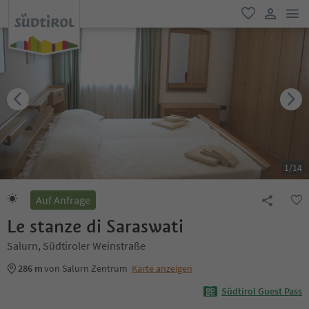
men
favorit
user lin
1
/
14
Auf Anfrage
Le stanze di Saraswati
Salurn, Südtiroler Weinstraße
286 m
von Salurn Zentrum
Karte anzeigen
Südtirol Guest Pass