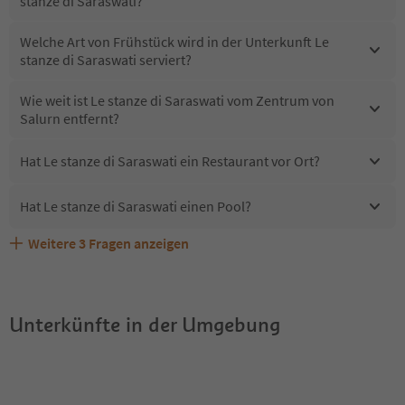
stanze di Saraswati?
Welche Art von Frühstück wird in der Unterkunft Le
stanze di Saraswati serviert?
Wie weit ist Le stanze di Saraswati vom Zentrum von
Salurn entfernt?
Hat Le stanze di Saraswati ein Restaurant vor Ort?
Hat Le stanze di Saraswati einen Pool?
Weitere
3
Fragen anzeigen
Sind Haustiere in der Unterkunft Le stanze di Saraswati
Erhalten die Gäste von Le stanze di Saraswati einen
Welche Services bietet Le stanze di Saraswati?
erlaubt?
Südtirol Guestpass?
Unterkünfte in der Umgebung