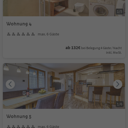
1
/
5
Wohnung 4
max. 6 Gäste
ab 132€
bei Belegung 4 Gäste / Nacht
Inkl. MwSt.
1
/
6
Wohnung 5
max. 6 Gäste