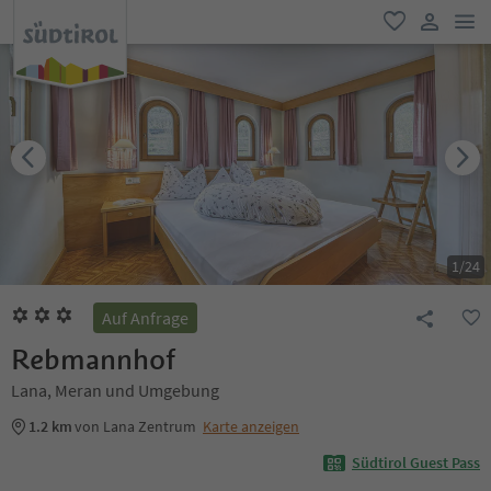
men
favorit
user lin
1
/
24
Auf Anfrage
Rebmannhof
Lana, Meran und Umgebung
1.2 km
von Lana Zentrum
Karte anzeigen
Südtirol Guest Pass