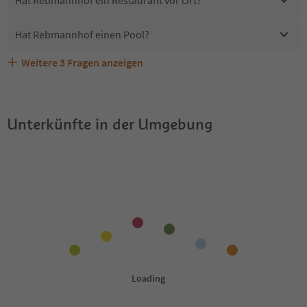
Hat Rebmannhof ein Restaurant vor Ort?
Hat Rebmannhof einen Pool?
Weitere
3
Fragen anzeigen
Erhalten die Gäste von Rebmannhof einen Südtirol
Sind Haustiere in der Unterkunft Rebmannhof erlaubt?
Welche Services bietet Rebmannhof?
Guestpass?
Unterkünfte in der Umgebung