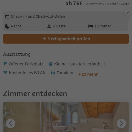
ab
76
€
1 Apartment / 1 Nacht / 2 Gäste
Buchungsdetails bearbeiten
Check-in- und Check-out-Daten
Nacht
2
Gäste
1
Zimmer
Verfügbarkeit prüfen
Ausstattung
Offener Parkplatz
Kleine Haustiere erlaubt
Kostenloses WLAN
Familien
+ 19 mehr
Zimmer entdecken