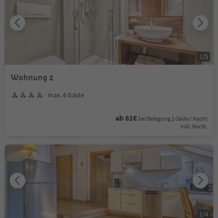
1
/
5
Wohnung 2
max. 4 Gäste
ab 81€
bei Belegung 2 Gäste / Nacht
Inkl. MwSt.
1
/
4