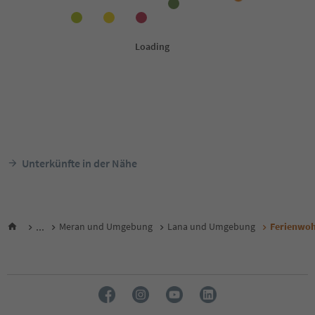
Unterkünfte in der Nähe
...
Meran und Umgebung
Lana und Umgebung
Ferienwo