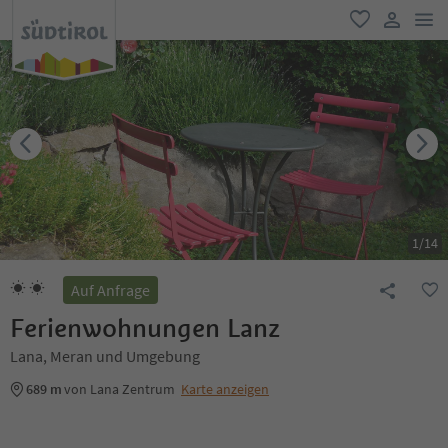
men
favorit
user lin
1
/
14
Auf Anfrage
Ferienwohnungen Lanz
Lana, Meran und Umgebung
689 m
von Lana Zentrum
Karte anzeigen