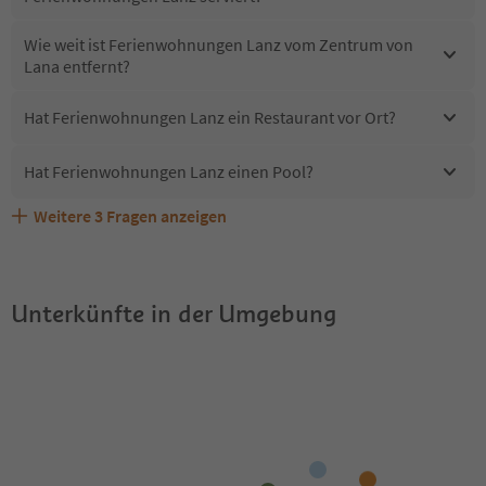
Wie weit ist Ferienwohnungen Lanz vom Zentrum von
Lana entfernt?
Hat Ferienwohnungen Lanz ein Restaurant vor Ort?
Hat Ferienwohnungen Lanz einen Pool?
Weitere
3
Fragen anzeigen
Sind Haustiere in der Unterkunft Ferienwohnungen Lanz
Erhalten die Gäste von Ferienwohnungen Lanz einen
Welche Services bietet Ferienwohnungen Lanz?
erlaubt?
Südtirol Guestpass?
Unterkünfte in der Umgebung