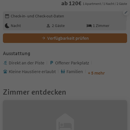
ab
120
€
1 Apartment / 1 Nacht / 2 Gäste
Buchungsdetails bearbeiten
Check-in- und Check-out-Daten
Nacht
2
Gäste
1
Zimmer
Verfügbarkeit prüfen
Ausstattung
Direkt an der Piste
Offener Parkplatz
Kleine Haustiere erlaubt
Familien
+ 5 mehr
Zimmer entdecken