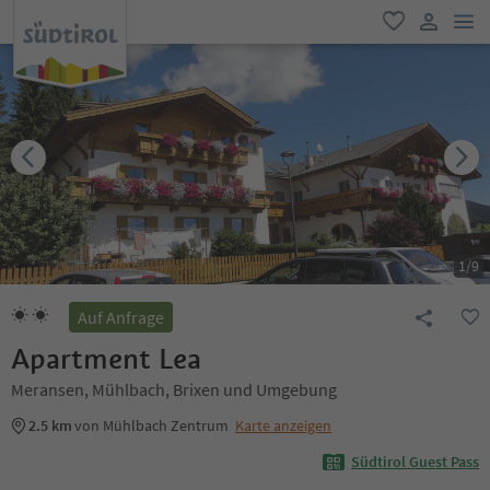
men
favorit
user lin
1
/
9
Auf Anfrage
Apartment Lea
Meransen, Mühlbach, Brixen und Umgebung
2.5 km
von Mühlbach Zentrum
Karte anzeigen
Südtirol Guest Pass