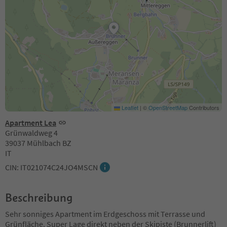
Leaflet
|
©
OpenStreetMap
Contributors
Apartment Lea
Grünwaldweg 4
39037 Mühlbach BZ
IT
CIN: IT021074C24JO4MSCN
Beschreibung
Sehr sonniges Apartment im Erdgeschoss mit Terrasse und
Grünfläche. Super Lage direkt neben der Skipiste (Brunnerlift)