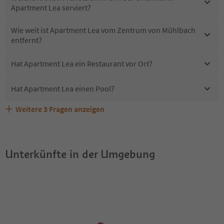
Apartment Lea serviert?
Wie weit ist Apartment Lea vom Zentrum von Mühlbach
entfernt?
Hat Apartment Lea ein Restaurant vor Ort?
Hat Apartment Lea einen Pool?
Weitere
3
Fragen anzeigen
Erhalten die Gäste von Apartment Lea einen Südtirol
Sind Haustiere in der Unterkunft Apartment Lea erlaubt?
Welche Services bietet Apartment Lea?
Guestpass?
Unterkünfte in der Umgebung