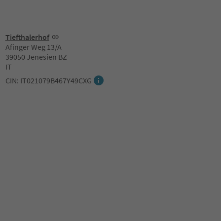
Tiefthalerhof
Afinger Weg 13/A
39050 Jenesien BZ
IT
CIN: IT021079B467Y49CXG