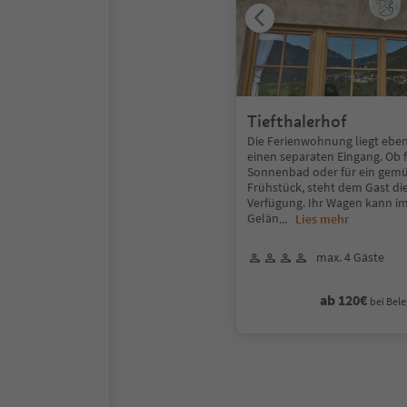
Tiefthalerhof
Die Ferienwohnung liegt ebe
einen separaten Eingang. Ob f
Sonnenbad oder für ein gemü
Frühstück, steht dem Gast di
Verfügung. Ihr Wagen kann i
Gelän
...
Lies mehr
max. 4 Gäste
ab 120€
bei Bele