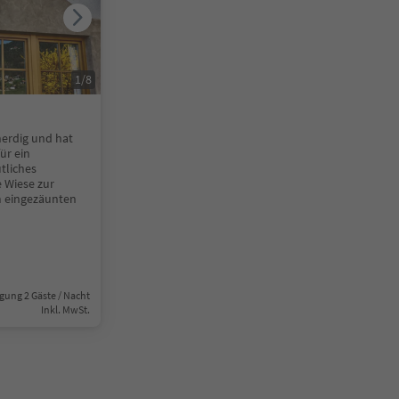
1
/
8
nerdig und hat
ür ein
tliches
e Wiese zur
m eingezäunten
gung 2 Gäste / Nacht
Inkl. MwSt.