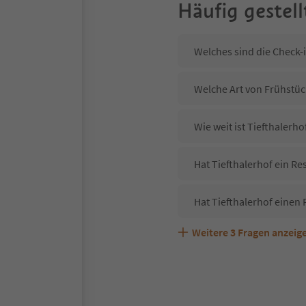
Häufig gestell
Welches sind die Check-i
Welche Art von Frühstück
Wie weit ist Tiefthaler
Hat Tiefthalerhof ein Re
Hat Tiefthalerhof einen 
Weitere
3
Fragen anzeig
Sind Haustiere in der Un
Welche Services bietet T