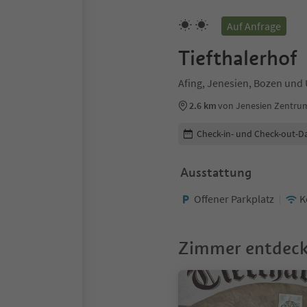
Auf Anfrage
Tiefthalerhof
Afing, Jenesien, Bozen un
2.6 km
von Jenesien Zentru
Buchungsdetails bearbeiten
Check-in- und Check-out-D
Ausstattung
Offener Parkplatz
K
Zimmer entdec