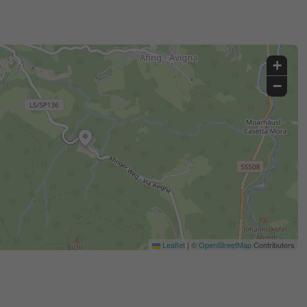
+
−
Leaflet
|
©
OpenStreetMap
Contributors