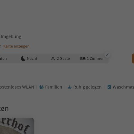
d Umgebung
m
Karte anzeigen
aten
Nacht
2
Gäste
1
Zimmer
ostenloses WLAN
Familien
Ruhig gelegen
Waschmas
ken