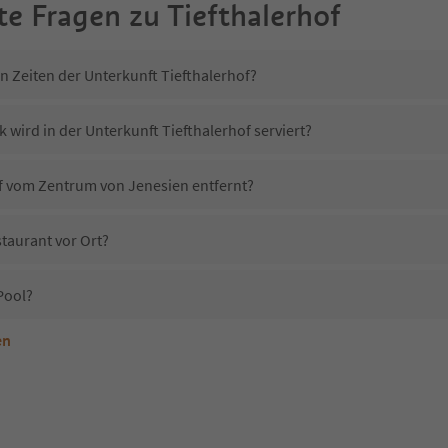
te Fragen zu
Tiefthalerhof
n Zeiten der Unterkunft Tiefthalerhof?
 wird in der Unterkunft Tiefthalerhof serviert?
hof vom Zentrum von Jenesien entfernt?
staurant vor Ort?
Pool?
en
terkunft Tiefthalerhof erlaubt?
iefthalerhof?
Erhalten die Gäste von Tiefthalerhof einen Südtirol Guestpass?