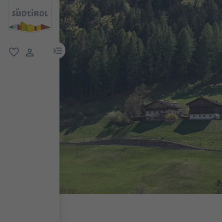
menu link
favorit
user link