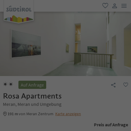
men
favorit
user lin
Auf Anfrage
Rosa Apartments
Meran, Meran und Umgebung
191 m
von Meran Zentrum
Karte anzeigen
Preis auf Anfrage