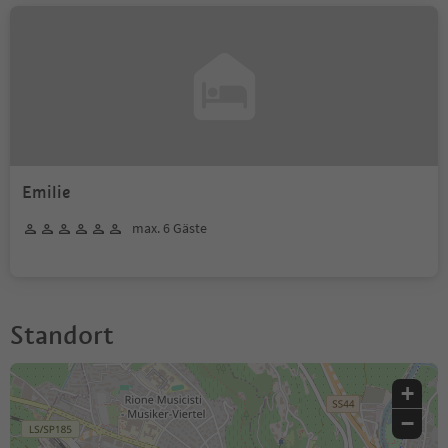
Emilie
max. 6 Gäste
Standort
+
−