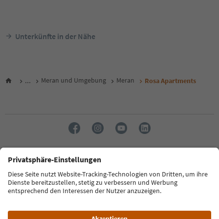
Unterkünfte in der Nähe
...
Meran und Umgebung
Meran
Rosa Apartments
Sprache: Deutsch
FAQ
Kontakt
Presse
MICE
Datenschutzerklärung
AGB
Impressum
Cookie Policy
Film commission
Über uns
Zugänglichkeitserklärung
Südtirol B2B