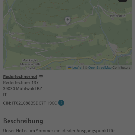
Leaflet
|
©
OpenStreetMap
Contributors
Rederlechnerhof
Rederlechner 137
39030 Mühlwald BZ
IT
CIN: IT021088B5DC7TH96C
Beschreibung
Unser Hof ist im Sommer ein idealer Ausgangspunkt für