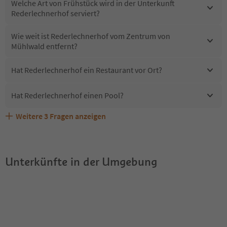
Welche Art von Frühstück wird in der Unterkunft
Rederlechnerhof serviert?
Wie weit ist Rederlechnerhof vom Zentrum von
Mühlwald entfernt?
Hat Rederlechnerhof ein Restaurant vor Ort?
Hat Rederlechnerhof einen Pool?
Weitere
3
Fragen anzeigen
Sind Haustiere in der Unterkunft Rederlechnerhof
Erhalten die Gäste von Rederlechnerhof einen Südtirol
Welche Services bietet Rederlechnerhof?
erlaubt?
Guestpass?
Unterkünfte in der Umgebung