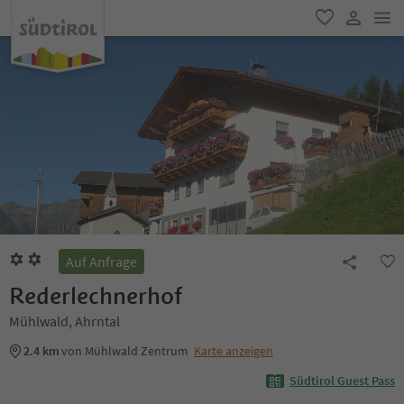
men
favorit
user lin
Auf Anfrage
Rederlechnerhof
Mühlwald, Ahrntal
2.4 km
von Mühlwald Zentrum
Karte anzeigen
Südtirol Guest Pass