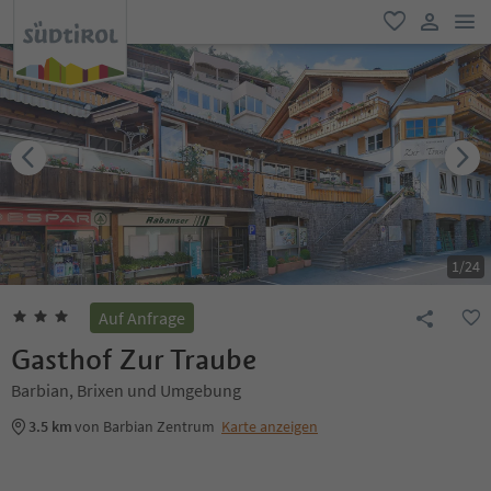
men
favorit
user lin
1
/
24
Auf Anfrage
Gasthof Zur Traube
Barbian, Brixen und Umgebung
3.5 km
von Barbian Zentrum
Karte anzeigen