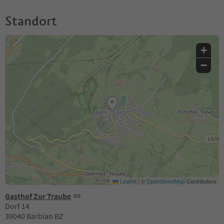
Standort
+
−
Leaflet
|
©
OpenStreetMap
Contributors
Gasthof Zur Traube
Dorf 14
39040 Barbian BZ