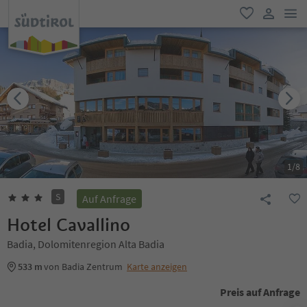
men
favorit
user lin
1
/
8
S
Auf Anfrage
Hotel Cavallino
Badia, Dolomitenregion Alta Badia
533 m
von Badia Zentrum
Karte anzeigen
Preis auf Anfrage