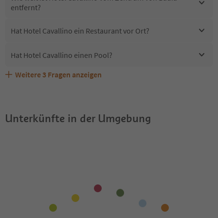
entfernt?
Hat Hotel Cavallino ein Restaurant vor Ort?
Hat Hotel Cavallino einen Pool?
Weitere
3
Fragen anzeigen
Erhalten die Gäste von Hotel Cavallino einen Südtirol
Sind Haustiere in der Unterkunft Hotel Cavallino erlaubt?
Welche Services bietet Hotel Cavallino?
Guestpass?
Unterkünfte in der Umgebung