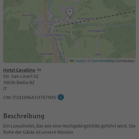
Leaflet
|
©
OpenStreetMap
Contributors
Hotel Cavallino
Str. San Linert 52
39036 Badia BZ
IT
CIN: IT021006A1VI76TNXS
Beschreibung
Ein Luxushotel, das wie eine Hochgebirgshütte geführt wird. Die
Ruhe der Gäste ist unsere Mission