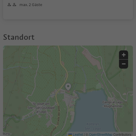
max. 2 Gäste
Standort
+
−
Leaflet
|
©
OpenStreetMap
Contributors