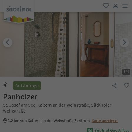
men
favorit
user lin
1
/
4
Auf Anfrage
Panholzer
St. Josef am See, Kaltern an der Weinstraße, Südtiroler
Weinstraße
3.2 km
von Kaltern an der Weinstraße Zentrum
Karte anzeigen
Südtirol Guest Pass