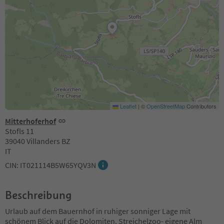
Leaflet
|
©
OpenStreetMap
Contributors
Mitterhoferhof
Stofls 11
39040 Villanders BZ
IT
CIN: IT021114B5W65YQV3N
Beschreibung
Urlaub auf dem Bauernhof in ruhiger sonniger Lage mit
schönem Blick auf die Dolomiten. Streichelzoo- eigene Alm