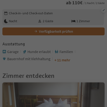
ab
110
€
/ 1 Nacht / 2 Gäste
Buchungsdetails bearbeiten
Check-in- und Check-out-Daten
Nacht
2
Gäste
1
Zimmer
Verfügbarkeit prüfen
Ausstattung
Garage
Hunde erlaubt
Familien
Bauernhof mit Viehhaltung
+ 11 mehr
Zimmer entdecken