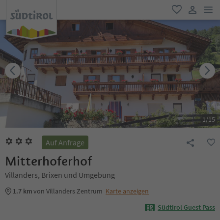
men
favorit
user lin
1
/
15
Auf Anfrage
Mitterhoferhof
Villanders, Brixen und Umgebung
1.7 km
von Villanders Zentrum
Karte anzeigen
Südtirol Guest Pass