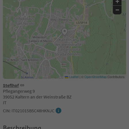
+
−
Leaflet
|
©
OpenStreetMap
Contributors
Steflhof
Pflegangerweg 9
39052 Kaltern an der Weinstraße BZ
IT
CIN: IT021015B5C48HKNJC
Beschreibung