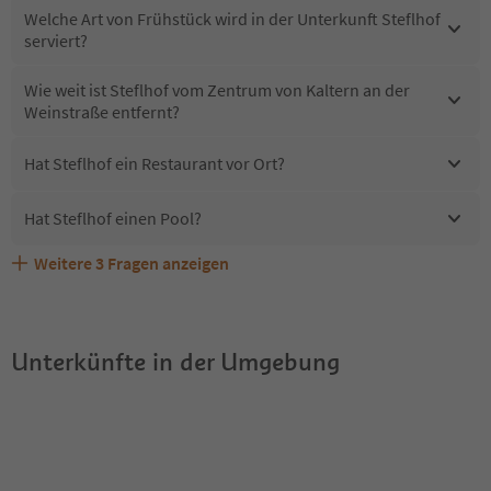
Welche Art von Frühstück wird in der Unterkunft Steflhof
serviert?
Wie weit ist Steflhof vom Zentrum von Kaltern an der
Weinstraße entfernt?
Hat Steflhof ein Restaurant vor Ort?
Hat Steflhof einen Pool?
Weitere
3
Fragen anzeigen
Erhalten die Gäste von Steflhof einen Südtirol
Sind Haustiere in der Unterkunft Steflhof erlaubt?
Welche Services bietet Steflhof?
Guestpass?
Unterkünfte in der Umgebung