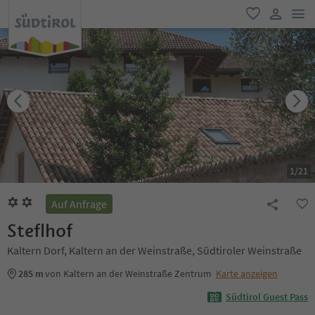
men
favorit
user lin
1
/
21
Auf Anfrage
Steflhof
Kaltern Dorf, Kaltern an der Weinstraße, Südtiroler Weinstraße
285 m
von Kaltern an der Weinstraße Zentrum
Karte anzeigen
Südtirol Guest Pass