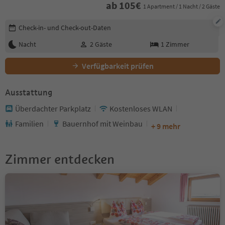
ab
105
€
1 Apartment / 1 Nacht / 2 Gäste
Buchungsdetails bearbeiten
Check-in- und Check-out-Daten
Nacht
2
Gäste
1
Zimmer
Verfügbarkeit prüfen
Ausstattung
Überdachter Parkplatz
Kostenloses WLAN
Familien
Bauernhof mit Weinbau
+ 9 mehr
Zimmer entdecken