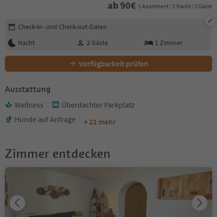
ab
90
€
1 Apartment / 1 Nacht / 2 Gäste
Buchungsdetails bearbeiten
Check-in- und Check-out-Daten
Nacht
2
Gäste
1
Zimmer
Verfügbarkeit prüfen
Ausstattung
Wellness
Überdachter Parkplatz
Hunde auf Anfrage
+ 21 mehr
Zimmer entdecken