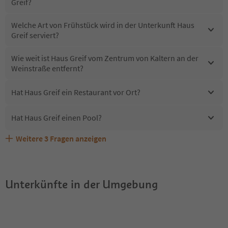
Greif?
Welche Art von Frühstück wird in der Unterkunft Haus
Greif serviert?
Wie weit ist Haus Greif vom Zentrum von Kaltern an der
Weinstraße entfernt?
Hat Haus Greif ein Restaurant vor Ort?
Hat Haus Greif einen Pool?
Weitere
3
Fragen anzeigen
Erhalten die Gäste von Haus Greif einen Südtirol
Sind Haustiere in der Unterkunft Haus Greif erlaubt?
Welche Services bietet Haus Greif?
Guestpass?
Unterkünfte in der Umgebung