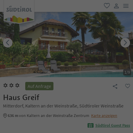
men
favorit
user lin
1
/
9
Auf Anfrage
Haus Greif
Mitterdorf, Kaltern an der Weinstraße, Südtiroler Weinstraße
636 m
von Kaltern an der Weinstraße Zentrum
Karte anzeigen
Südtirol Guest Pass