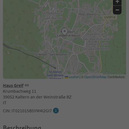
+
−
Leaflet
|
©
OpenStreetMap
Contributors
Haus Greif
Krumbachweg 11
39052 Kaltern an der Weinstraße BZ
IT
CIN: IT021015B5YM4I2GI7
Beschreibung