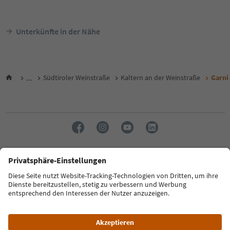
Unterkünfte in der Nähe
...
Südtiroler Weinstraße
Kaltern an der Weinstraße
Garni
Sprache: Deutsch
FAQ
Kontakt
Presse
MICE
Datenschutzerklärung
AGB
Impressum
Cookie Policy
Film commission
Über uns
Zugänglichkeitserklärung
Südtirol B2B