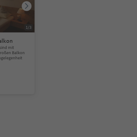
1
/
3
alkon
sind mit
großen Balkon
chgelegenheit