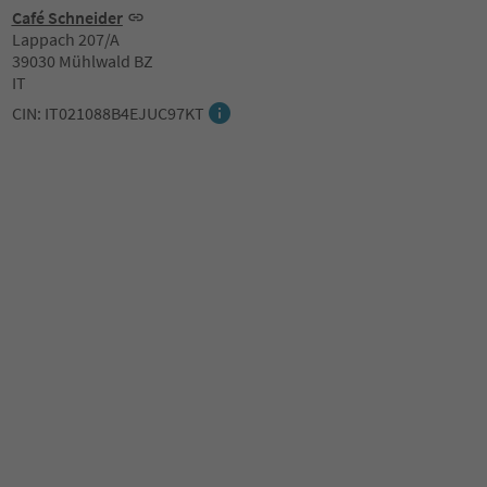
Café Schneider
Lappach 207/A
39030 Mühlwald BZ
IT
CIN: IT021088B4EJUC97KT