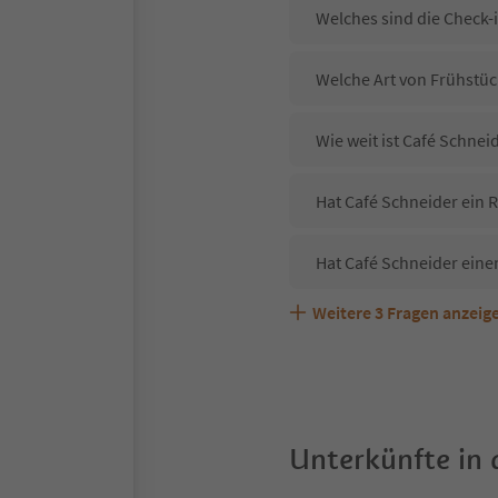
Welches sind die Check-
Welche Art von Frühstück
Wie weit ist Café Schne
Hat Café Schneider ein R
Hat Café Schneider eine
Weitere
3
Fragen anzeig
Sind Haustiere in der Un
Welche Services bietet 
Unterkünfte in