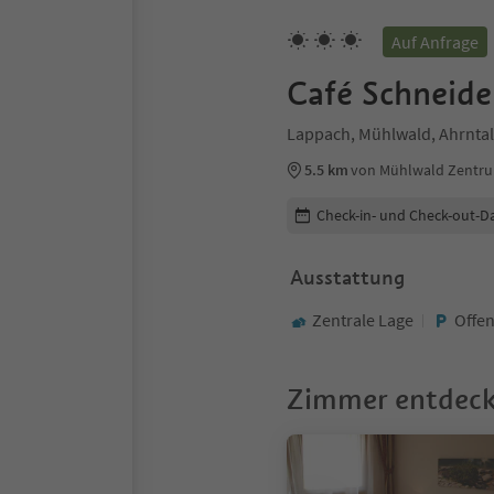
Auf Anfrage
Café Schneide
Lappach, Mühlwald, Ahrntal
5.5 km
von Mühlwald Zentr
Buchungsdetails bearbeiten
Check-in- und Check-out-D
Ausstattung
Zentrale Lage
Offen
Zimmer entdec