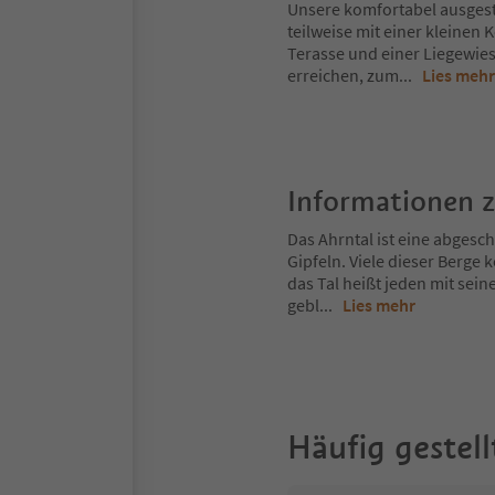
Unsere komfortabel ausges
teilweise mit einer kleinen
Terasse und einer Liegewie
erreichen, zum
...
Lies mehr
Informationen 
Das Ahrntal ist eine abges
Gipfeln. Viele dieser Berg
das Tal heißt jeden mit sei
gebl
...
Lies mehr
Häufig gestell