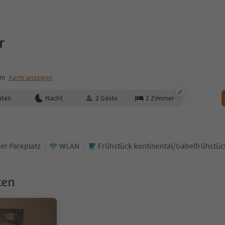
r
um
Karte anzeigen
aten
Nacht
2
Gäste
1
Zimmer
er Parkplatz
WLAN
Frühstück kontinental/Gabelfrühstüc
ken