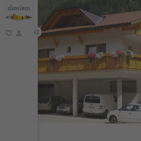
menu link
favorit
user link