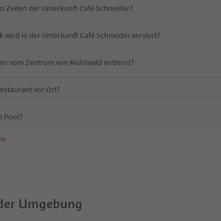
in Zeiten der Unterkunft Café Schneider?
 wird in der Unterkunft Café Schneider serviert?
ider vom Zentrum von Mühlwald entfernt?
estaurant vor Ort?
n Pool?
en
terkunft Café Schneider erlaubt?
Café Schneider?
Erhalten die Gäste von Café Schneider einen Südtirol Guestpass?
 der Umgebung