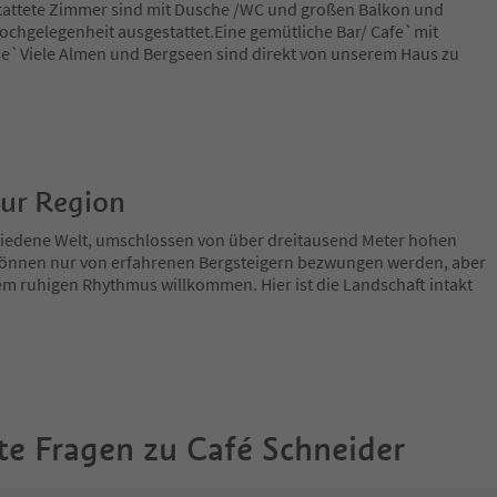
tattete Zimmer sind mit Dusche /WC und großen Balkon und
 Kochgelegenheit ausgestattet.Eine gemütliche Bar/ Cafe`mit
se`Viele Almen und Bergseen sind direkt von unserem Haus zu
zur Region
chiedene Welt, umschlossen von über dreitausend Meter hohen
e können nur von erfahrenen Bergsteigern bezwungen werden, aber
nem ruhigen Rhythmus willkommen. Hier ist die Landschaft intakt
te Fragen zu
Café Schneider