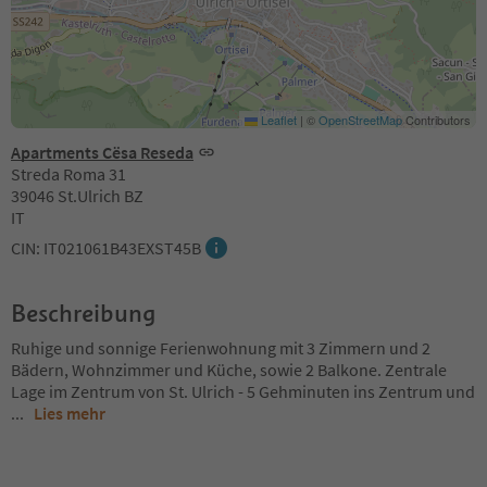
Leaflet
|
©
OpenStreetMap
Contributors
Apartments Cësa Reseda
Streda Roma 31
39046 St.Ulrich BZ
IT
CIN: IT021061B43EXST45B
Beschreibung
Ruhige und sonnige Ferienwohnung mit 3 Zimmern und 2
Bädern, Wohnzimmer und Küche, sowie 2 Balkone. Zentrale
Lage im Zentrum von St. Ulrich - 5 Gehminuten ins Zentrum und
...
Lies mehr