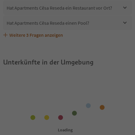
Hat Apartments Cësa Reseda ein Restaurant vor Ort?
Hat Apartments Cësa Reseda einen Pool?
Weitere
3
Fragen anzeigen
Sind Haustiere in der Unterkunft Apartments Cësa
Erhalten die Gäste von Apartments Cësa Reseda einen
Welche Services bietet Apartments Cësa Reseda?
Reseda erlaubt?
Südtirol Guestpass?
Unterkünfte in der Umgebung