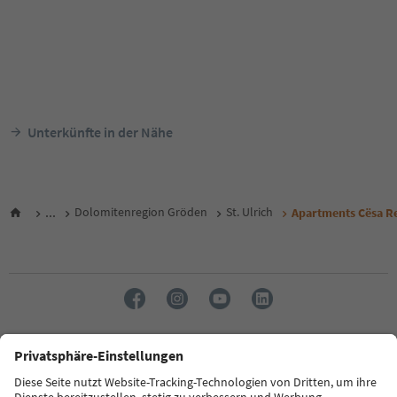
Unterkünfte in der Nähe
...
Dolomitenregion Gröden
St. Ulrich
Apartments Cësa R
Sprache: Deutsch