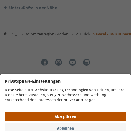
Unterkünfte in der Nähe
...
Dolomitenregion Gröden
St. Ulrich
Garni - B&B Hubert
Sprache: Deutsch
FAQ
Kontakt
Presse
MICE
Datenschutzerklärung
AGB
Impressum
Cookie Policy
Film commission
Über uns
Zugänglichkeitserklärung
Südtirol B2B