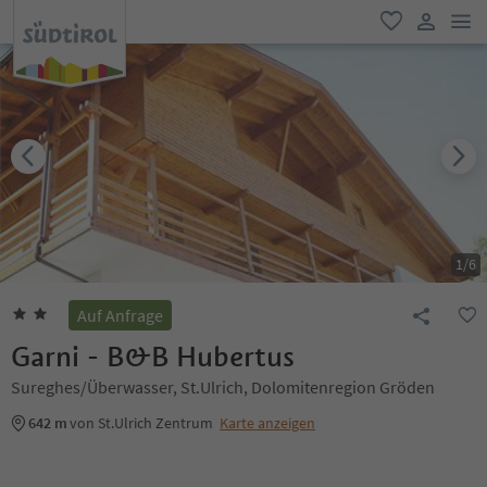
men
favorit
user lin
1
/
6
Auf Anfrage
Garni - B&B Hubertus
Sureghes/Überwasser, St.Ulrich, Dolomitenregion Gröden
642 m
von St.Ulrich Zentrum
Karte anzeigen