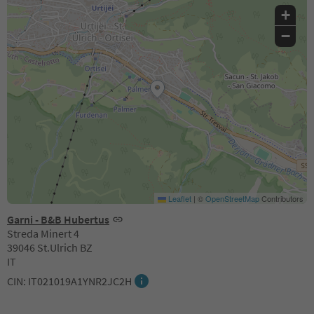
+
−
Leaflet
|
©
OpenStreetMap
Contributors
Garni - B&B Hubertus
Streda Minert 4
39046 St.Ulrich BZ
IT
CIN: IT021019A1YNR2JC2H