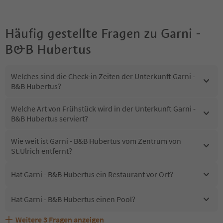
Häufig gestellte Fragen zu
Garni -
B&B Hubertus
Welches sind die Check-in Zeiten der Unterkunft Garni -
B&B Hubertus?
Welche Art von Frühstück wird in der Unterkunft Garni -
B&B Hubertus serviert?
Wie weit ist Garni - B&B Hubertus vom Zentrum von
St.Ulrich entfernt?
Hat Garni - B&B Hubertus ein Restaurant vor Ort?
Hat Garni - B&B Hubertus einen Pool?
Weitere
3
Fragen anzeigen
Sind Haustiere in der Unterkunft Garni - B&B Hubertus
Erhalten die Gäste von Garni - B&B Hubertus einen