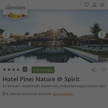
men
favorit
user lin
1
/
10
S
Auf Anfrage
Hotel Pinei Nature & Spirit
St. Michael - Kastelruth, Kastelruth, Dolomitenregion Seiser Alm
4.2 km
von Kastelruth Zentrum
Karte anzeigen