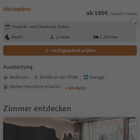
Alle Angaben
ab
180
€
/ 1 Nacht / 2 Gäste
Buchungsdetails bearbeiten
Check-in- und Check-out-Daten
Nacht
2
Gäste
1
Zimmer
Verfügbarkeit prüfen
Ausstattung
Wellness
Direkt an der Piste
Garage
Kleine Haustiere erlaubt
+ 45 mehr
Zimmer entdecken