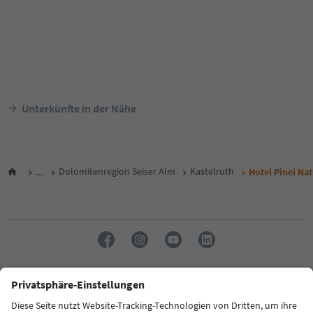
Unterkünfte in der Nähe
...
Dolomitenregion Seiser Alm
Kastelruth
Hotel Pinei Nat
Sprache: Deutsch