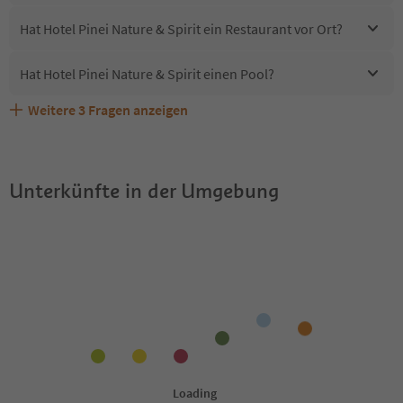
Hat Hotel Pinei Nature & Spirit ein Restaurant vor Ort?
Hat Hotel Pinei Nature & Spirit einen Pool?
Weitere
3
Fragen anzeigen
Sind Haustiere in der Unterkunft Hotel Pinei Nature &
Erhalten die Gäste von Hotel Pinei Nature & Spirit einen
Welche Services bietet Hotel Pinei Nature & Spirit?
Spirit erlaubt?
Südtirol Guestpass?
Unterkünfte in der Umgebung