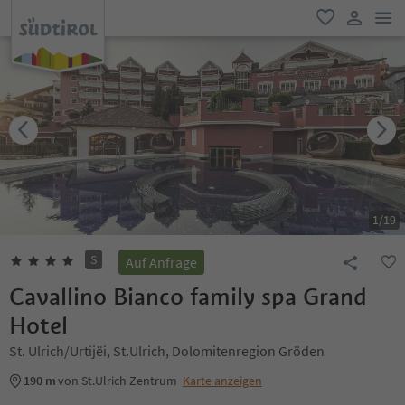
men
favorit
user lin
1
/
19
S
Auf Anfrage
Cavallino Bianco family spa Grand
Hotel
St. Ulrich/Urtijëi, St.Ulrich, Dolomitenregion Gröden
190 m
von St.Ulrich Zentrum
Karte anzeigen