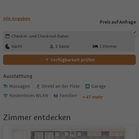
Alle Angaben
Preis auf Anfrage
Buchungsdetails bearbeiten
Check-in- und Check-out-Daten
Nacht
2
Gäste
1
Zimmer
Verfügbarkeit prüfen
Ausstattung
Massagen
Direkt an der Piste
Garage
Kostenloses WLAN
Familien
+ 47 mehr
Zimmer entdecken