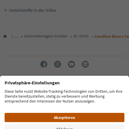
Unterkünfte in der Nähe
...
Dolomitenregion Gröden
St. Ulrich
Cavallino Bianco f
Sprache: Deutsch
FAQ
Kontakt
Presse
MICE
Datenschutzerklärung
AGB
Impressum
Cookie Policy
Film commission
Über uns
Zugänglichkeitserklärung
Südtirol B2B