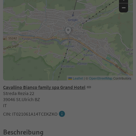
−
Leaflet
|
©
OpenStreetMap
Contributors
Cavallino Bianco family spa Grand Hotel
Streda Rezia 22
39046 St.Ulrich BZ
IT
CIN: IT021061A14TCEKZKO
Beschreibung