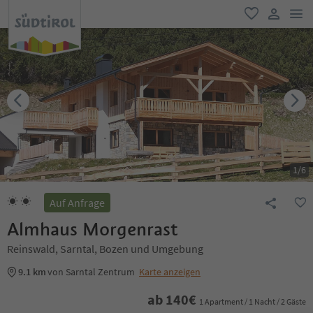
men
favorit
user lin
1
/
6
Auf Anfrage
Almhaus Morgenrast
Reinswald, Sarntal, Bozen und Umgebung
9.1 km
von Sarntal Zentrum
Karte anzeigen
ab
140
€
1 Apartment / 1 Nacht / 2 Gäste