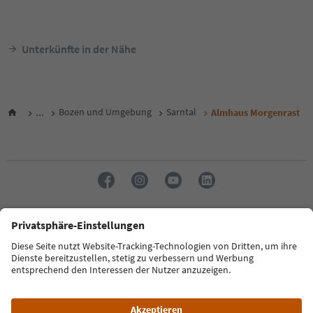
Unterkünfte in der Nähe
...
Bozen und Umgebung
Sarntal
Almhaus Morgenrast
Sprache: Deutsch
FAQ
Kontakt
Presse
MICE
Datenschutzerklärung
AGB
Impressum
Cookie Policy
Film commission
Über uns
Zugänglichkeitserklärung
Südtirol B2B