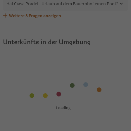
Hat Ciasa Pradel - Urlaub auf dem Bauernhof einen Pool?
Weitere
3
Fragen anzeigen
Sind Haustiere in der Unterkunft Ciasa Pradel - Urlaub
Welche Services bietet Ciasa Pradel - Urlaub auf dem
Erhalten die Gäste von Ciasa Pradel - Urlaub auf dem
auf dem Bauernhof erlaubt?
Bauernhof?
Bauernhof einen Südtirol Guestpass?
Unterkünfte in der Umgebung