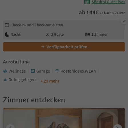
Südtirol Guest Pass
ab
144
€
/ 1 Nacht / 2 Gäste
Buchungsdetails bearbeiten
Check-in- und Check-out-Daten
Nacht
2
Gäste
1
Zimmer
Verfügbarkeit prüfen
Ausstattung
Wellness
Garage
Kostenloses WLAN
Ruhig gelegen
+ 29 mehr
Zimmer entdecken