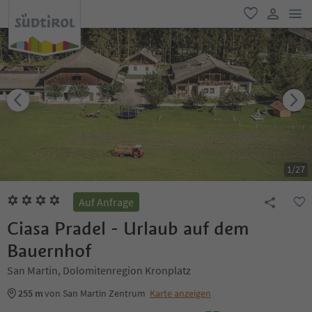
men
favorit
user lin
1
/
27
Auf Anfrage
Ciasa Pradel - Urlaub auf dem
Bauernhof
San Martin, Dolomitenregion Kronplatz
255 m
von San Martin Zentrum
Karte anzeigen