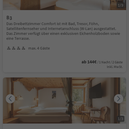
1
/
3
B3
Das Dreibettzimmer Comfort ist mit Bad, Tresor, Föhn,
Satellitenfernseher und Internetanschluss (W-Lan) ausgestattet.
Das Zimmer verfügt über einen exklusiven Eichenholzboden sowie
eine Terrasse.
max. 4 Gäste
ab 144€
/ 1 Nacht / 2 Gäste
Inkl. MwSt.
1
/
3