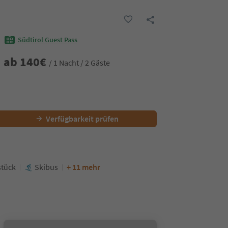
Südtirol Guest Pass
ab
140
€
/ 1 Nacht / 2 Gäste
Verfügbarkeit prüfen
stück
Skibus
+ 11 mehr