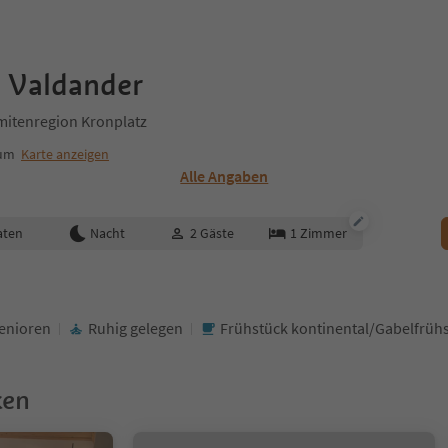
 Valdander
mitenregion Kronplatz
rum
Karte anzeigen
Alle Angaben
aten
Nacht
2
Gäste
1
Zimmer
enioren
Ruhig gelegen
Frühstück kontinental/Gabelfrüh
ken