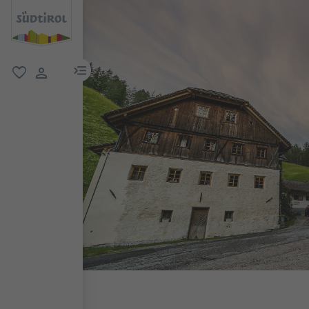
menu link
favorit
user link