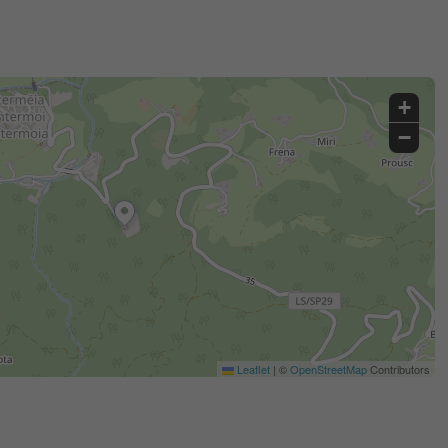
+
−
Leaflet
|
©
OpenStreetMap
Contributors