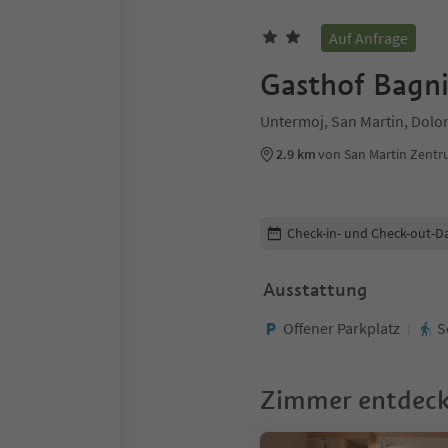
Auf Anfrage
Gasthof Bagni
Untermoj, San Martin, Dolo
2.9 km
von San Martin Zent
Buchungsdetails bearbeiten
Check-in- und Check-out-D
Ausstattung
Offener Parkplatz
S
Zimmer entdec