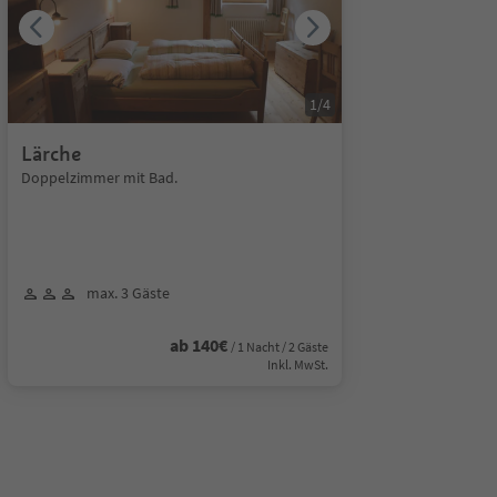
1
/
4
Lärche
Doppelzimmer mit Bad.
max. 3 Gäste
ab 140€
/ 1 Nacht / 2 Gäste
Inkl. MwSt.