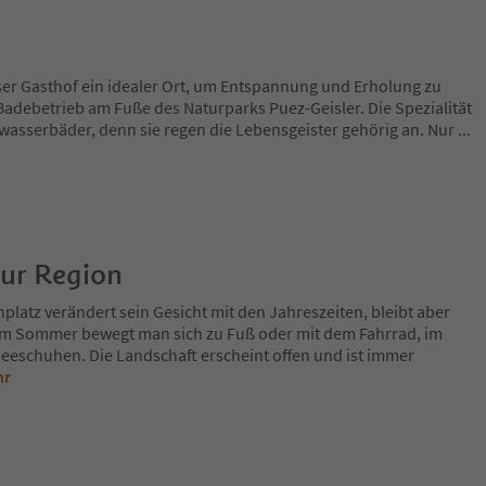
ser Gasthof ein idealer Ort, um Entspannung und Erholung zu
it Badebetrieb am Fuße des Naturparks Puez-Geisler. Die Spezialität
wasserbäder, denn sie regen die Lebensgeister gehörig an. Nur
...
zur Region
platz verändert sein Gesicht mit den Jahreszeiten, bleibt aber
Im Sommer bewegt man sich zu Fuß oder mit dem Fahrrad, im
eeschuhen. Die Landschaft erscheint offen und ist immer
hr