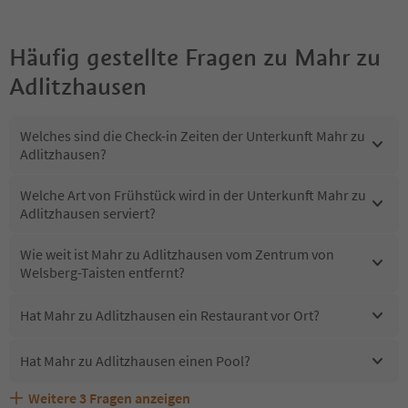
Häufig gestellte Fragen zu
Mahr zu
Adlitzhausen
Welches sind die Check-in Zeiten der Unterkunft Mahr zu
Adlitzhausen?
Welche Art von Frühstück wird in der Unterkunft Mahr zu
Adlitzhausen serviert?
Wie weit ist Mahr zu Adlitzhausen vom Zentrum von
Welsberg-Taisten entfernt?
Hat Mahr zu Adlitzhausen ein Restaurant vor Ort?
Hat Mahr zu Adlitzhausen einen Pool?
Weitere
3
Fragen anzeigen
Sind Haustiere in der Unterkunft Mahr zu Adlitzhausen
Erhalten die Gäste von Mahr zu Adlitzhausen einen
Welche Services bietet Mahr zu Adlitzhausen?