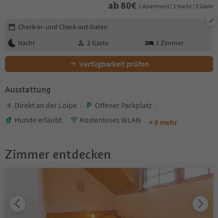
ab
80
€
1 Apartment / 1 Nacht / 2 Gäste
Buchungsdetails bearbeiten
Check-in- und Check-out-Daten
Nacht
2
Gäste
1
Zimmer
Verfügbarkeit prüfen
Ausstattung
Direkt an der Loipe
Offener Parkplatz
Hunde erlaubt
Kostenloses WLAN
+ 9 mehr
Zimmer entdecken