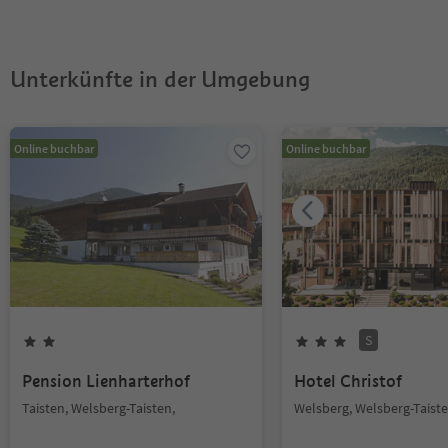
erlaubt?
Südtirol Guestpass?
Unterkünfte in der Umgebung
Online buchbar
Online buchbar
S
Pension Lienharterhof
Hotel Christof
Taisten, Welsberg-Taisten,
Welsberg, Welsberg-Taiste