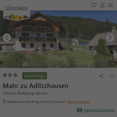
men
favorit
user lin
1
/
8
Auf Anfrage
Mahr zu Adlitzhausen
Taisten, Welsberg-Taisten
3.6 km
von Welsberg-Taisten Zentrum
Karte anzeigen
Südtirol Guest Pass