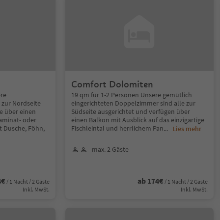
Comfort Dolomiten
ere
19 qm für 1-2 Personen Unsere gemütlich
zur Nordseite
eingerichteten Doppelzimmer sind alle zur
le über einen
Südseite ausgerichtet und verfügen über
aminat- oder
einen Balkon mit Ausblick auf das einzigartige
t Dusche, Föhn,
Fischleintal und herrlichem Pan
...
Lies mehr
max. 2 Gäste
4€
ab 174€
/ 1 Nacht / 2 Gäste
/ 1 Nacht / 2 Gäste
Inkl. MwSt.
Inkl. MwSt.