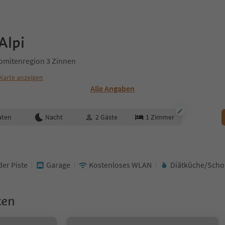
Alpi
lomitenregion 3 Zinnen
Karte anzeigen
Alle Angaben
aten
Nacht
2
Gäste
1
Zimmer
der Piste
Garage
Kostenloses WLAN
Diätküche/Scho
ken