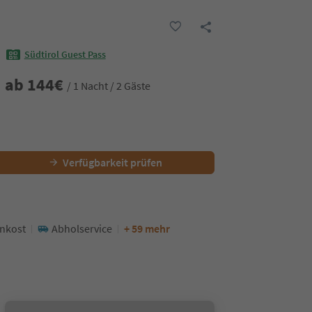
Südtirol Guest Pass
ab
144
€
/ 1 Nacht / 2 Gäste
Verfügbarkeit prüfen
nkost
Abholservice
+ 59 mehr