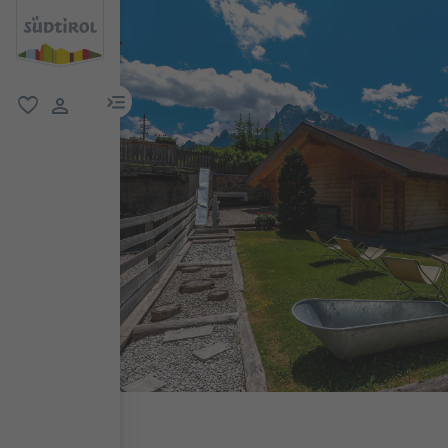
menu link
favorit
user link