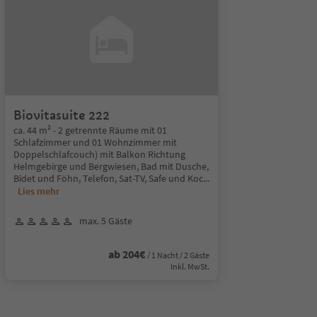
Biovitasuite 222
ca. 44 m² - 2 getrennte Räume mit 01
Schlafzimmer und 01 Wohnzimmer mit
Doppelschlafcouch) mit Balkon Richtung
Helmgebirge und Bergwiesen, Bad mit Dusche,
Bidet und Föhn, Telefon, Sat-TV, Safe und Koc
...
Lies mehr
max. 5 Gäste
ab 204€
/ 1 Nacht / 2 Gäste
Inkl. MwSt.