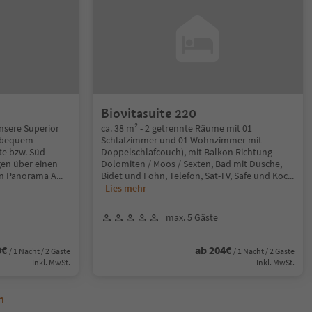
Biovitasuite 220
Unsere Superior
ca. 38 m² - 2 getrennte Räume mit 01
r bequem
Schlafzimmer und 01 Wohnzimmer mit
te bzw. Süd-
Doppelschlafcouch), mit Balkon Richtung
gen über einen
Dolomiten / Moos / Sexten, Bad mit Dusche,
en Panorama A
...
Bidet und Föhn, Telefon, Sat-TV, Safe und Koc
...
Lies mehr
max. 5 Gäste
0€
ab 204€
/ 1 Nacht / 2 Gäste
/ 1 Nacht / 2 Gäste
Inkl. MwSt.
Inkl. MwSt.
n