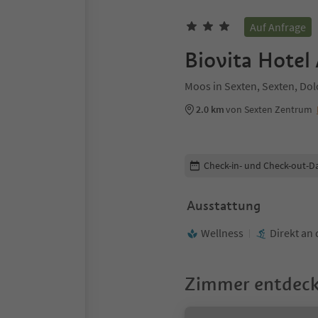
Auf Anfrage
Biovita Hotel 
Moos in Sexten, Sexten, Do
2.0 km
von Sexten Zentrum
Buchungsdetails bearbeiten
Check-in- und Check-out-D
Ausstattung
Wellness
Direkt an 
Zimmer entdec