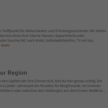
r Treffpunkt für Aktivurlauber und Erholungssuchende. Wir bieten
ervice eines Drei-Sterne-Hauses: Appartments oder
der Dusche/WC nach Wahl, Selbstwähltelefon, TV mit Sat,
s mehr
zur Region
en Gipfeln der Drei Zinnen bist, bist du hier genau richtig. Die
t zu jeder Jahreszeit ein Paradies für Bergfreunde. Im Sommer
 klettern oder zwischen den Stellungen aus dem Ersten Weltkrie
...