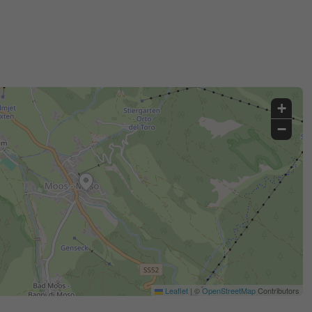
+
−
Leaflet
|
©
OpenStreetMap
Contributors