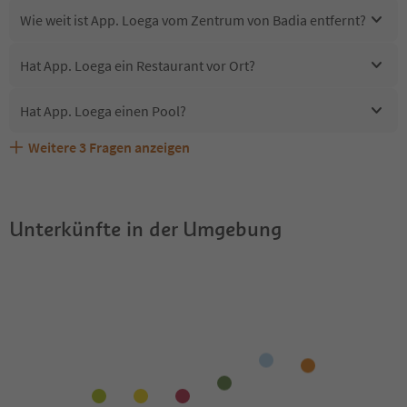
Wie weit ist App. Loega vom Zentrum von Badia entfernt?
Hat App. Loega ein Restaurant vor Ort?
Hat App. Loega einen Pool?
Weitere
3
Fragen anzeigen
Erhalten die Gäste von App. Loega einen Südtirol
Sind Haustiere in der Unterkunft App. Loega erlaubt?
Welche Services bietet App. Loega?
Guestpass?
Unterkünfte in der Umgebung