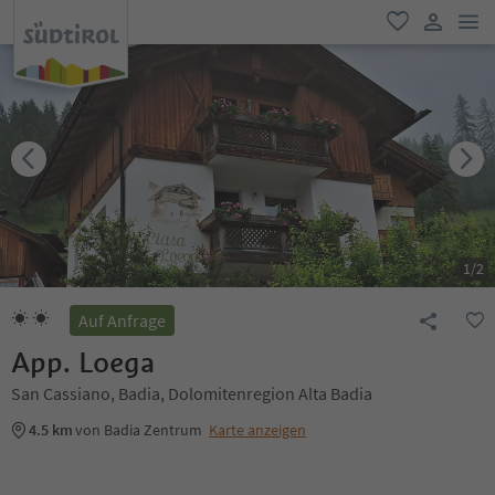
men
favorit
user lin
1
/
2
Auf Anfrage
App. Loega
San Cassiano, Badia, Dolomitenregion Alta Badia
4.5 km
von Badia Zentrum
Karte anzeigen